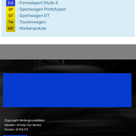
: Formelsport Stufe 4
F.4
: Sportwagen Prototypen
SP
: Sportwagen GT
GT
: Tourenwagen
TW
: Markenpokale
MP
Speedsport Magazine
Motorsport Magazine since 1996.
Copyright Hintergrundbilder:
Header: © Indy Car Series
Footer: © FIA F3