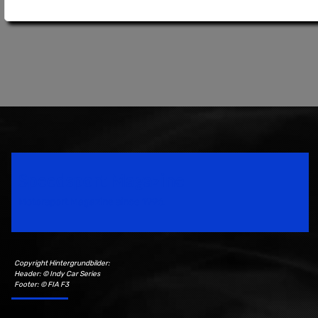
Speedsport Magazine
Motorsport Magazine since 1996.
Copyright Hintergrundbilder:
Header: © Indy Car Series
Footer: © FIA F3