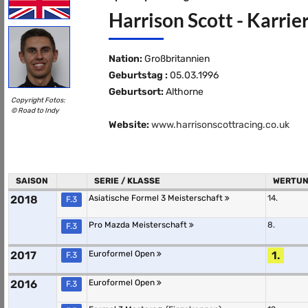
Harrison Scott - Karrie
Nation:
Großbritannien
Geburtstag :
05.03.1996
Geburtsort:
Althorne
Copyright Fotos:
© Road to Indy
Website:
www.harrisonscottracing.co.uk
SAISON
SERIE / KLASSE
WERTU
2018
Asiatische Formel 3 Meisterschaft
14.
F.3
Pro Mazda Meisterschaft
8.
F.3
2017
Euroformel Open
1.
F.3
2016
Euroformel Open
F.3