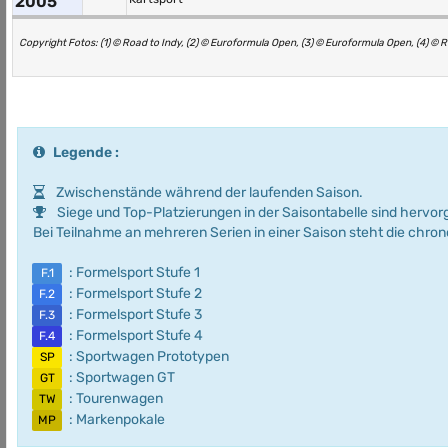
2005
Copyright Fotos: (1) © Road to Indy, (2) © Euroformula Open, (3) © Euroformula Open, (4) © 
Legende :
Zwischenstände während der laufenden Saison.
Siege und Top-Platzierungen in der Saisontabelle sind hervo
Bei Teilnahme an mehreren Serien in einer Saison steht die chro
: Formelsport Stufe 1
F.1
: Formelsport Stufe 2
F.2
: Formelsport Stufe 3
F.3
: Formelsport Stufe 4
F.4
: Sportwagen Prototypen
SP
: Sportwagen GT
GT
: Tourenwagen
TW
: Markenpokale
MP