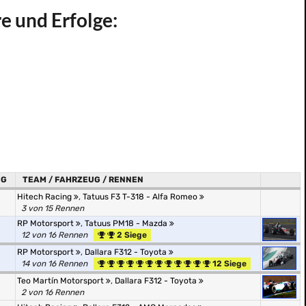
re und Erfolge:
NG
TEAM / FAHRZEUG / RENNEN
Hitech Racing
,
Tatuus F3 T-318 - Alfa Romeo
3 von 15 Rennen
RP Motorsport
,
Tatuus PM18 - Mazda
12 von 16 Rennen
2 Siege
RP Motorsport
,
Dallara F312 - Toyota
14 von 16 Rennen
12 Siege
Teo Martín Motorsport
,
Dallara F312 - Toyota
2 von 16 Rennen