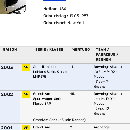
Nation:
USA
Geburtstag :
19.03.1957
Geburtsort:
New York
SAISON
SERIE / KLASSE
WERTUNG
TEAM /
FAHRZEUG /
RENNEN
2003
Amerikanische
11.
Downing-Atlanta
SP
LeMans Serie, Klasse
,
WR LMP-02 -
LMP675
Mazda
3 von 9
Rennen
2002
Grand-Am
45.
Downing-Atlanta
SP
Sportwagen Serie,
,
Kudzu DLY -
Klasse SRP
Mazda
1 von 10
Rennen
GrandAm Serie, 45. (ein Rennen)
2001
Grand-Am
9.
Archangel
SP