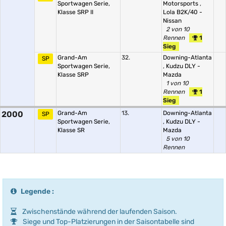
Sportwagen Serie,
Motorsports
,
Klasse SRP II
Lola B2K/40 -
Nissan
2 von 10
Rennen
1
Sieg
Grand-Am
32.
Downing-Atlanta
SP
Sportwagen Serie,
,
Kudzu DLY -
Klasse SRP
Mazda
1 von 10
Rennen
1
Sieg
2000
Grand-Am
13.
Downing-Atlanta
SP
Sportwagen Serie,
,
Kudzu DLY -
Klasse SR
Mazda
5 von 10
Rennen
Legende :
Zwischenstände während der laufenden Saison.
Siege und Top-Platzierungen in der Saisontabelle sind