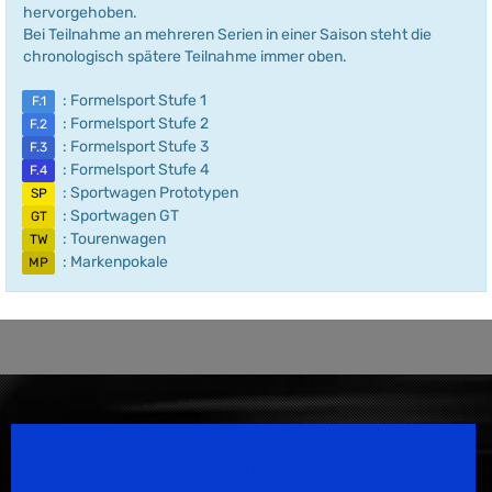
hervorgehoben.
Bei Teilnahme an mehreren Serien in einer Saison steht die
chronologisch spätere Teilnahme immer oben.
: Formelsport Stufe 1
F.1
: Formelsport Stufe 2
F.2
: Formelsport Stufe 3
F.3
: Formelsport Stufe 4
F.4
: Sportwagen Prototypen
SP
: Sportwagen GT
GT
: Tourenwagen
TW
: Markenpokale
MP
Speedsport Magazine