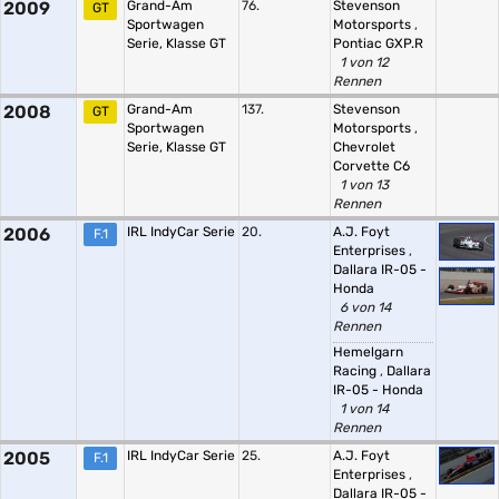
2009
Grand-Am
76.
Stevenson
GT
Sportwagen
Motorsports
,
Serie, Klasse GT
Pontiac GXP.R
1 von 12
Rennen
2008
Grand-Am
137.
Stevenson
GT
Sportwagen
Motorsports
,
Serie, Klasse GT
Chevrolet
Corvette C6
1 von 13
Rennen
2006
IRL IndyCar Serie
20.
A.J. Foyt
F.1
Enterprises
,
Dallara IR-05 -
Honda
6 von 14
Rennen
Hemelgarn
Racing
,
Dallara
IR-05 - Honda
1 von 14
Rennen
2005
IRL IndyCar Serie
25.
A.J. Foyt
F.1
Enterprises
,
Dallara IR-05 -