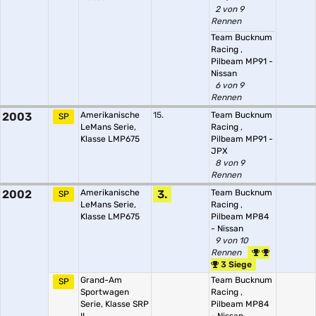
2 von 9
Rennen
Team Bucknum
Racing
,
Pilbeam MP91 -
Nissan
6 von 9
Rennen
2003
Amerikanische
15.
Team Bucknum
SP
LeMans Serie,
Racing
,
Klasse LMP675
Pilbeam MP91 -
JPX
8 von 9
Rennen
2002
Amerikanische
3.
Team Bucknum
SP
LeMans Serie,
Racing
,
Klasse LMP675
Pilbeam MP84
- Nissan
9 von 10
Rennen
3 Siege
Grand-Am
Team Bucknum
SP
Sportwagen
Racing
,
Serie, Klasse SRP
Pilbeam MP84