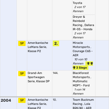
Toyota
2 von 17
Rennen
Dreyer &
Reinbold
Racing
,
Dallara
IR-05 - Honda
2 von 17
Rennen
Amerikanische
2.
Miracle
SP
LeMans Serie,
Motorsports
,
Klasse P2
Courage C65 -
AER
10 von 10
Rennen
3 Siege
Grand-Am
144.
Blackforest
SP
Sportwagen
Motorsports
,
Serie, Klasse DP
Multimatic
MDP1 - Ford
1 von 14
Rennen
2004
Amerikanische
10.
Team Bucknum
SP
LeMans Serie,
Racing
,
Lola
Klasse P2
B2K/40 - AER