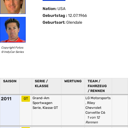
Nation:
USA
Geburtstag :
12.07.1966
Geburtsort:
Glendale
Copyright Fotos:
© IndyCar Series
SAISON
SERIE /
WERTUNG
TEAM /
KLASSE
FAHRZEUG
/ RENNEN
2011
Grand-Am
LG Motorsports
GT
Sportwagen
,
Riley
Serie, Klasse GT
Chevrolet
Corvette C6
1 von 12
Rennen