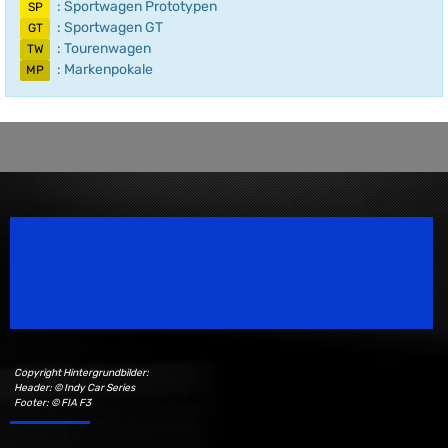
: Sportwagen Prototypen
SP
: Sportwagen GT
GT
: Tourenwagen
TW
: Markenpokale
MP
Speedsport Magazine
Motorsport Magazine since 1996.
Copyright Hintergrundbilder:
Header: © Indy Car Series
Footer: © FIA F3