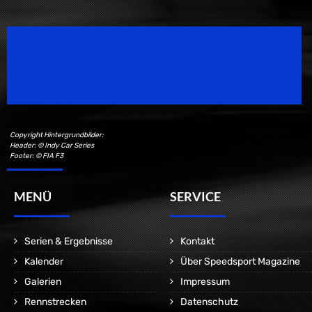
Speedsport Magazine
Motorsport Magazine since 1996.
Copyright Hintergrundbilder:
Header: © Indy Car Series
Footer: © FIA F3
MENÜ
SERVICE
Serien & Ergebnisse
Kontakt
Kalender
Über Speedsport Magazine
Galerien
Impressum
Rennstrecken
Datenschutz