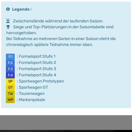
Legende :
Zwischenstände während der laufenden Saison.
Siege und Top-Platzierungen in der Saisontabelle sind
hervorgehoben.
Bei Teilnahme an mehreren Serien in einer Saison steht die
chronologisch spätere Teilnahme immer oben.
: Formelsport Stufe 1
F.1
: Formelsport Stufe 2
F.2
: Formelsport Stufe 3
F.3
: Formelsport Stufe 4
F.4
: Sportwagen Prototypen
SP
: Sportwagen GT
GT
: Tourenwagen
TW
: Markenpokale
MP