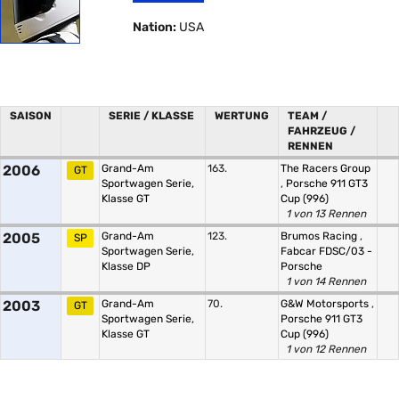
Nation:
USA
SAISON
SERIE / KLASSE
WERTUNG
TEAM /
FAHRZEUG /
RENNEN
2006
Grand-Am
163.
The Racers Group
GT
Sportwagen Serie,
,
Porsche 911 GT3
Klasse GT
Cup (996)
1 von 13 Rennen
2005
Grand-Am
123.
Brumos Racing
,
SP
Sportwagen Serie,
Fabcar FDSC/03 -
Klasse DP
Porsche
1 von 14 Rennen
2003
Grand-Am
70.
G&W Motorsports
,
GT
Sportwagen Serie,
Porsche 911 GT3
Klasse GT
Cup (996)
1 von 12 Rennen