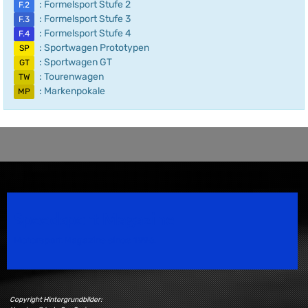
: Formelsport Stufe 2
F.2
: Formelsport Stufe 3
F.3
: Formelsport Stufe 4
F.4
: Sportwagen Prototypen
SP
: Sportwagen GT
GT
: Tourenwagen
TW
: Markenpokale
MP
Speedsport Magazine
Motorsport Magazine since 1996.
Copyright Hintergrundbilder: