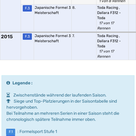
1 von 8 Rennen
Japanische Formel 3
8.
Toda Racing
,
F.3
Meisterschaft
Dallara F312 -
Toda
17 von 17
Rennen
2015
Japanische Formel 3
7.
Toda Racing
,
F.3
Meisterschaft
Dallara F312 -
Toda
17 von 17
Rennen
Legende :
Zwischenstände während der laufenden Saison.
Siege und Top-Platzierungen in der Saisontabelle sind
hervorgehoben.
Bei Teilnahme an mehreren Serien in einer Saison steht die
chronologisch spätere Teilnahme immer oben.
: Formelsport Stufe 1
F.1