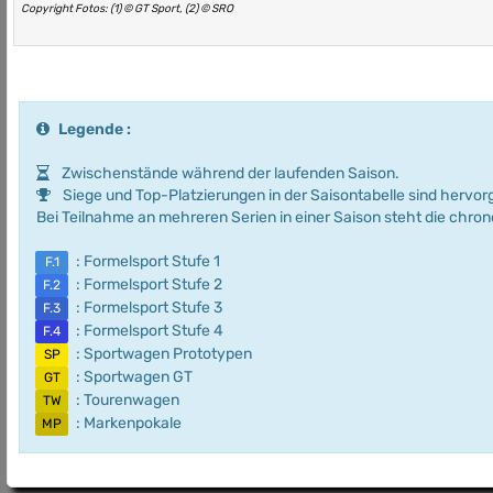
Copyright Fotos: (1) © GT Sport, (2) © SRO
Legende :
Zwischenstände während der laufenden Saison.
Siege und Top-Platzierungen in der Saisontabelle sind hervo
Bei Teilnahme an mehreren Serien in einer Saison steht die chro
: Formelsport Stufe 1
F.1
: Formelsport Stufe 2
F.2
: Formelsport Stufe 3
F.3
: Formelsport Stufe 4
F.4
: Sportwagen Prototypen
SP
: Sportwagen GT
GT
: Tourenwagen
TW
: Markenpokale
MP