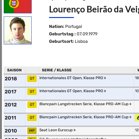
Lourenço Beirão da Veig
Nation:
Portugal
Geburtstag :
07.09.1979
Geburtsort:
Lisboa
SAISON
SERIE / KLASSE
2018
Internationales GT Open, Klasse PRO
18
GT
2017
Internationales GT Open, Klasse PRO
10
GT
2012
Blancpain Langstrecken Serie, Klasse PRO-AM Cup
GT
2011
Blancpain Langstrecken Serie, Klasse PRO-AM Cup
6
GT
2010
Seat Leon Eurocup
12
MP