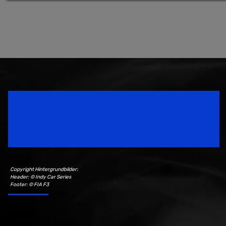
Speedsport Magazine
Motorsport Magazine since 1996.
Copyright Hintergrundbilder:
Header: © Indy Car Series
Footer: © FIA F3