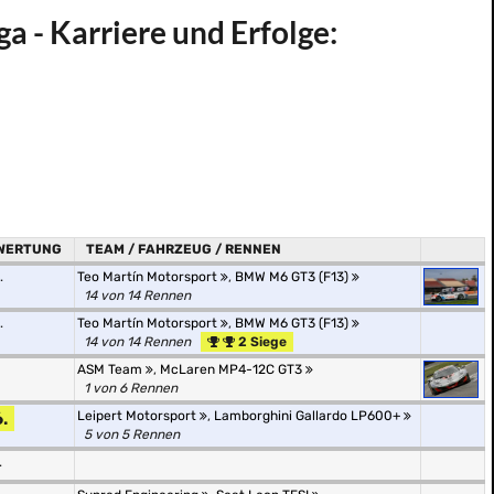
a - Karriere und Erfolge:
WERTUNG
TEAM / FAHRZEUG / RENNEN
.
Teo Martín Motorsport
,
BMW M6 GT3 (F13)
14 von 14 Rennen
.
Teo Martín Motorsport
,
BMW M6 GT3 (F13)
14 von 14 Rennen
2 Siege
ASM Team
,
McLaren MP4-12C GT3
1 von 6 Rennen
.
Leipert Motorsport
,
Lamborghini Gallardo LP600+
5 von 5 Rennen
.