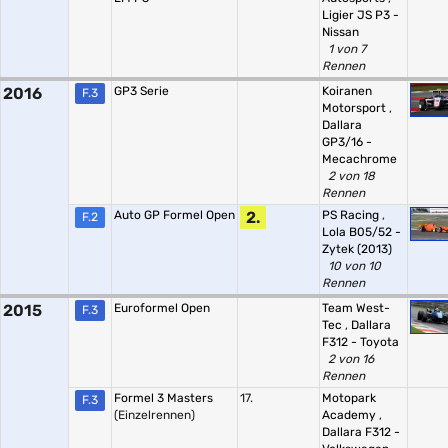
Ligier JS P3 -
Nissan
1 von 7
Rennen
2016
GP3 Serie
Koiranen
F.3
Motorsport
,
Dallara
GP3/16 -
Mecachrome
2 von 18
Rennen
Auto GP Formel Open
2.
PS Racing
,
F.2
Lola B05/52 -
Zytek (2013)
10 von 10
Rennen
2015
Euroformel Open
Team West-
F.3
Tec
,
Dallara
F312 - Toyota
2 von 16
Rennen
Formel 3 Masters
17.
Motopark
F.3
(Einzelrennen)
Academy
,
Dallara F312 -