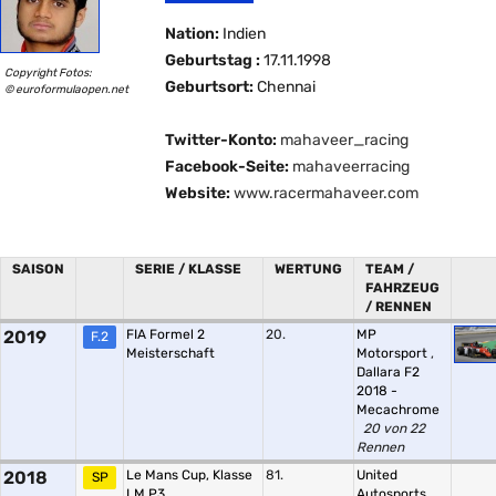
Nation:
Indien
Geburtstag :
17.11.1998
Copyright Fotos:
Geburtsort:
Chennai
© euroformulaopen.net
Twitter-Konto:
mahaveer_racing
Facebook-Seite:
mahaveerracing
Website:
www.racermahaveer.com
SAISON
SERIE / KLASSE
WERTUNG
TEAM /
FAHRZEUG
/ RENNEN
2019
FIA Formel 2
20.
MP
F.2
Meisterschaft
Motorsport
,
Dallara F2
2018 -
Mecachrome
20 von 22
Rennen
2018
Le Mans Cup, Klasse
81.
United
SP
LM P3
Autosports
,