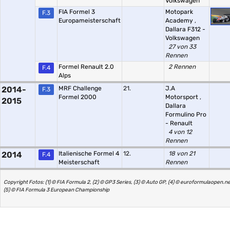
Volkswagen
FIA Formel 3
Motopark
F.3
Europameisterschaft
Academy
,
Dallara F312 -
Volkswagen
27 von 33
Rennen
Formel Renault 2.0
2 Rennen
F.4
Alps
2014-
MRF Challenge
21.
J.A
F.3
Formel 2000
Motorsport
,
2015
Dallara
Formulino Pro
- Renault
4 von 12
Rennen
2014
Italienische Formel 4
12.
18 von 21
F.4
Meisterschaft
Rennen
Copyright Fotos: (1) © FIA Formula 2, (2) © GP3 Series, (3) © Auto GP, (4) © euroformulaopen.ne
(5) © FIA Formula 3 European Championship