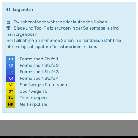
Legende :
Zwischenstände während der laufenden Saison.
Siege und Top-Platzierungen in der Saisontabelle sind
hervorgehoben.
Bei Teilnahme an mehreren Serien in einer Saison steht die
chronologisch spätere Teilnahme immer oben.
: Formelsport Stufe 1
F.1
: Formelsport Stufe 2
F.2
: Formelsport Stufe 3
F.3
: Formelsport Stufe 4
F.4
: Sportwagen Prototypen
SP
: Sportwagen GT
GT
: Tourenwagen
TW
: Markenpokale
MP