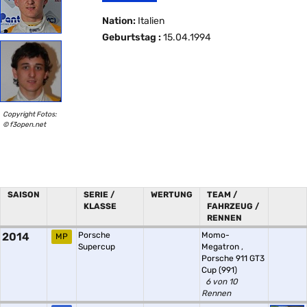
Nation:
Italien
Geburtstag :
15.04.1994
Copyright Fotos:
© f3open.net
SAISON
SERIE /
WERTUNG
TEAM /
KLASSE
FAHRZEUG /
RENNEN
2014
Porsche
Momo-
MP
Supercup
Megatron
,
Porsche 911 GT3
Cup (991)
6 von 10
Rennen