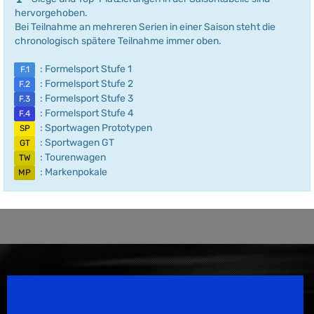
hervorgehoben.
Bei Teilnahme an mehreren Serien in einer Saison steht die
chronologisch spätere Teilnahme immer oben.
: Formelsport Stufe 1
F.1
: Formelsport Stufe 2
F.2
: Formelsport Stufe 3
F.3
: Formelsport Stufe 4
F.4
: Sportwagen Prototypen
SP
: Sportwagen GT
GT
: Tourenwagen
TW
: Markenpokale
MP
Speedsport Magazine