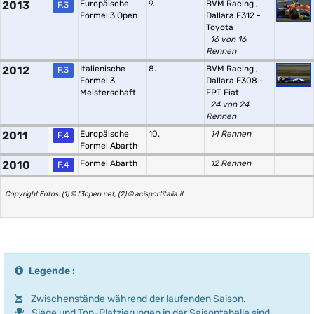
2013
Europäische
9.
BVM Racing
,
F.3
Formel 3 Open
Dallara F312 -
Toyota
16 von 16
Rennen
2012
Italienische
8.
BVM Racing
,
F.3
Formel 3
Dallara F308 -
Meisterschaft
FPT Fiat
24 von 24
Rennen
2011
Europäische
10.
14 Rennen
F.4
Formel Abarth
2010
Formel Abarth
12 Rennen
F.4
Copyright Fotos: (1) © f3open.net, (2) © acisportitalia.it
Legende :
Zwischenstände während der laufenden Saison.
Siege und Top-Platzierungen in der Saisontabelle sind