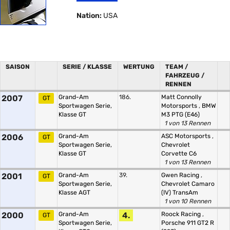
Nation:
USA
SAISON
SERIE / KLASSE
WERTUNG
TEAM /
FAHRZEUG /
RENNEN
2007
Grand-Am
186.
Matt Connolly
GT
Sportwagen Serie,
Motorsports
,
BMW
Klasse GT
M3 PTG (E46)
1 von 13 Rennen
2006
Grand-Am
ASC Motorsports
,
GT
Sportwagen Serie,
Chevrolet
Klasse GT
Corvette C6
1 von 13 Rennen
2001
Grand-Am
39.
Gwen Racing
,
GT
Sportwagen Serie,
Chevrolet Camaro
Klasse AGT
(IV) TransAm
1 von 10 Rennen
2000
Grand-Am
4.
Roock Racing
,
GT
Sportwagen Serie,
Porsche 911 GT2 R