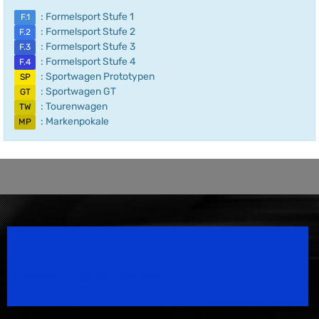
: Formelsport Stufe 1
F.1
: Formelsport Stufe 2
F.2
: Formelsport Stufe 3
F.3
: Formelsport Stufe 4
F.4
: Sportwagen Prototypen
SP
: Sportwagen GT
GT
: Tourenwagen
TW
: Markenpokale
MP
Speedsport Magazine
Motorsport Magazine since 1996.