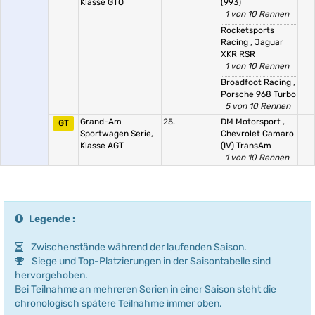
Klasse GTO
(993)
1 von 10 Rennen
Rocketsports
Racing
,
Jaguar
XKR RSR
1 von 10 Rennen
Broadfoot Racing
,
Porsche 968 Turbo
5 von 10 Rennen
Grand-Am
25.
DM Motorsport
,
GT
Sportwagen Serie,
Chevrolet Camaro
Klasse AGT
(IV) TransAm
1 von 10 Rennen
Legende :
Zwischenstände während der laufenden Saison.
Siege und Top-Platzierungen in der Saisontabelle sind
hervorgehoben.
Bei Teilnahme an mehreren Serien in einer Saison steht die
chronologisch spätere Teilnahme immer oben.