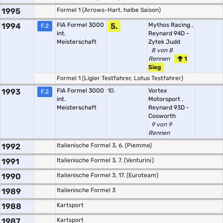
1995
Formel 1 (Arrows-Hart, halbe Saison)
1994
FIA Formel 3000
5.
Mythos Racing
,
F.2
int.
Reynard 94D -
Meisterschaft
Zytek Judd
8 von 8
Rennen
1
Sieg
Formel 1 (Ligier Testfahrer, Lotus Testfahrer)
1993
FIA Formel 3000
10.
Vortex
F.2
int.
Motorsport
,
Meisterschaft
Reynard 93D -
Cosworth
9 von 9
Rennen
1992
Italienische Formel 3, 6. (Piemme)
1991
Italienische Formel 3, 7. (Venturini)
1990
Italienische Formel 3, 17. (Euroteam)
1989
Italienische Formel 3
1988
Kartsport
1987
Kartsport