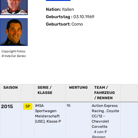
Nation:
Italien
Geburtstag :
03.10.1969
Geburtsort:
Como
Copyright Fotos:
© IndyCar Series
SAISON
SERIE /
WERTUNG
TEAM /
KLASSE
FAHRZEUG
/ RENNEN
2015
IMSA
19.
Action Express
SP
Sportwagen
Racing
,
Coyote
Meisterschaft
CC/12 -
(USC), Klasse P
Chevrolet
Corvette
4 von 9
Rennen