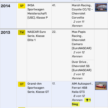
2014
IMSA
41.
Marsh Racing
,
SP
Sportwagen
Coyote CC/12 -
Meisterschaft
Chevrolet
(USC), Klasse P
Corvette
2 von 11
Rennen
2013
NASCAR Euro
22.
Max Papis
TW
Serie, Klasse
Racing
,
Elite 1
Chevrolet
Camaro
(EuroNASCAR)
2 von 12
Rennen
Over Drive
,
Chevrolet SS
(EuroNASCAR)
2 von 12
Rennen
Grand-Am
17.
AIM Autosport
,
GT
Sportwagen
Ferrari 458
Serie, Klasse GT
Italia GT3
8 von 12
Rennen
1
Sieg