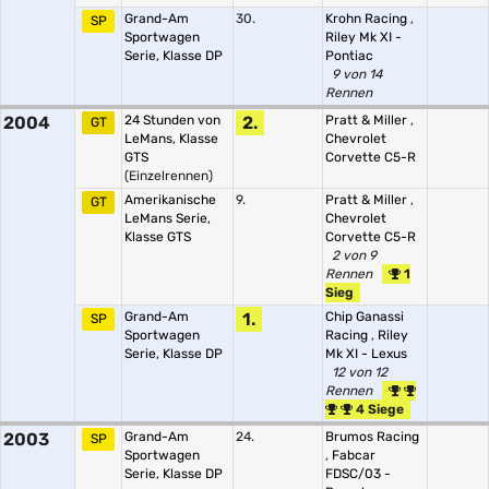
Grand-Am
30.
Krohn Racing
,
SP
Sportwagen
Riley Mk XI -
Serie, Klasse DP
Pontiac
9 von 14
Rennen
2004
24 Stunden von
2.
Pratt & Miller
,
GT
LeMans, Klasse
Chevrolet
GTS
Corvette C5-R
(Einzelrennen)
Amerikanische
9.
Pratt & Miller
,
GT
LeMans Serie,
Chevrolet
Klasse GTS
Corvette C5-R
2 von 9
Rennen
1
Sieg
Grand-Am
1.
Chip Ganassi
SP
Sportwagen
Racing
,
Riley
Serie, Klasse DP
Mk XI - Lexus
12 von 12
Rennen
4 Siege
2003
Grand-Am
24.
Brumos Racing
SP
Sportwagen
,
Fabcar
Serie, Klasse DP
FDSC/03 -