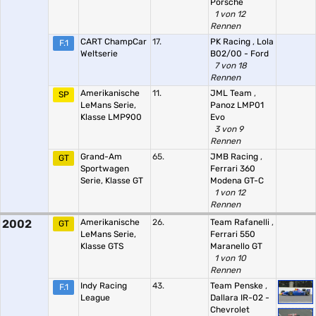
Porsche
1 von 12
Rennen
CART ChampCar
17.
PK Racing
,
Lola
F.1
Weltserie
B02/00 - Ford
7 von 18
Rennen
Amerikanische
11.
JML Team
,
SP
LeMans Serie,
Panoz LMP01
Klasse LMP900
Evo
3 von 9
Rennen
Grand-Am
65.
JMB Racing
,
GT
Sportwagen
Ferrari 360
Serie, Klasse GT
Modena GT-C
1 von 12
Rennen
2002
Amerikanische
26.
Team Rafanelli
,
GT
LeMans Serie,
Ferrari 550
Klasse GTS
Maranello GT
1 von 10
Rennen
Indy Racing
43.
Team Penske
,
F.1
League
Dallara IR-02 -
Chevrolet