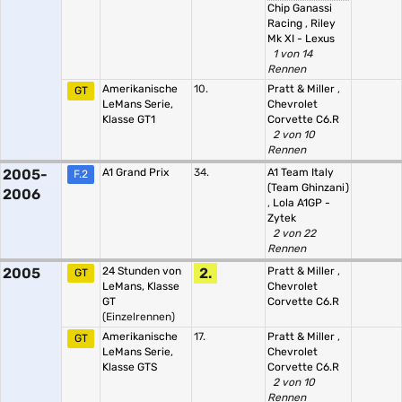
Chip Ganassi
Racing
,
Riley
Mk XI - Lexus
1 von 14
Rennen
Amerikanische
10.
Pratt & Miller
,
GT
LeMans Serie,
Chevrolet
Klasse GT1
Corvette C6.R
2 von 10
Rennen
2005-
A1 Grand Prix
34.
A1 Team Italy
F.2
(Team Ghinzani)
2006
,
Lola A1GP -
Zytek
2 von 22
Rennen
2005
24 Stunden von
2.
Pratt & Miller
,
GT
LeMans, Klasse
Chevrolet
GT
Corvette C6.R
(Einzelrennen)
Amerikanische
17.
Pratt & Miller
,
GT
LeMans Serie,
Chevrolet
Klasse GTS
Corvette C6.R
2 von 10
Rennen