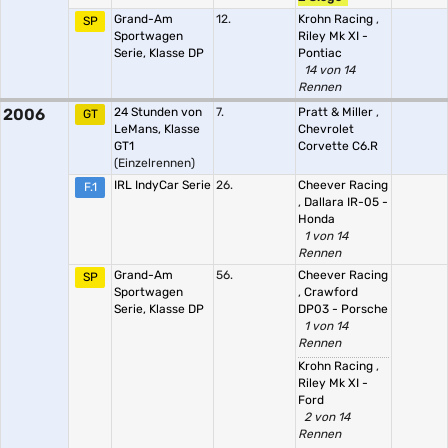
Grand-Am
12.
Krohn Racing
,
SP
Sportwagen
Riley Mk XI -
Serie, Klasse DP
Pontiac
14 von 14
Rennen
2006
24 Stunden von
7.
Pratt & Miller
,
GT
LeMans, Klasse
Chevrolet
GT1
Corvette C6.R
(Einzelrennen)
IRL IndyCar Serie
26.
Cheever Racing
F.1
,
Dallara IR-05 -
Honda
1 von 14
Rennen
Grand-Am
56.
Cheever Racing
SP
Sportwagen
,
Crawford
Serie, Klasse DP
DP03 - Porsche
1 von 14
Rennen
Krohn Racing
,
Riley Mk XI -
Ford
2 von 14
Rennen