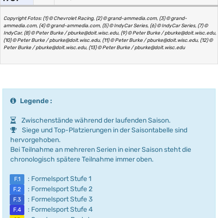
Copyright Fotos: (1) © Chevrolet Racing, (2) © grand-ammedia.com, (3) © grand-
ammedia.com, (4) © grand-ammedia.com, (5) © IndyCar Series, (6) © IndyCar Series, (7) ©
IndyCar, (8) © Peter Burke / pburke@doit.wisc.edu, (9) © Peter Burke / pburke@doit.wisc.edu,
(10) © Peter Burke / pburke@doit.wisc.edu, (11) © Peter Burke / pburke@doit.wisc.edu, (12) ©
Peter Burke / pburke@doit.wisc.edu, (13) © Peter Burke / pburke@doit.wisc.edu
Legende :
Zwischenstände während der laufenden Saison.
Siege und Top-Platzierungen in der Saisontabelle sind
hervorgehoben.
Bei Teilnahme an mehreren Serien in einer Saison steht die
chronologisch spätere Teilnahme immer oben.
: Formelsport Stufe 1
F.1
: Formelsport Stufe 2
F.2
: Formelsport Stufe 3
F.3
: Formelsport Stufe 4
F.4