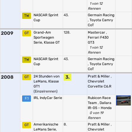
1 von 12
Rennen
NASCAR Sprint
43.
Germain Racing
TW
Cup
,
Toyota Camry
CoT
2009
Grand-Am
128.
Mastercar
,
GT
Sportwagen
Ferrari F430
Serie, Klasse GT
GT3
1 von 12
Rennen
NASCAR Sprint
43.
Germain Racing
TW
Cup
,
Toyota Camry
CoT
2008
24 Stunden von
3.
Pratt & Miller
,
GT
LeMans, Klasse
Chevrolet
GT1
Corvette C6.R
(Einzelrennen)
IRL IndyCar Serie
Rubicon Race
F.1
Team
,
Dallara
IR-05 - Honda
0 von 19
Rennen
Amerikanische
8.
Pratt & Miller
,
GT
LeMans Serie,
Chevrolet