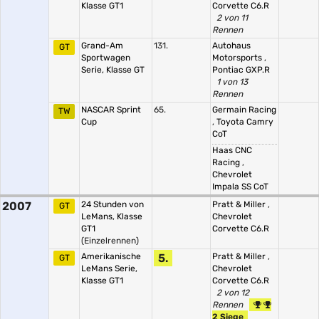
Klasse GT1
Corvette C6.R
2 von 11
Rennen
Grand-Am
131.
Autohaus
GT
Sportwagen
Motorsports
,
Serie, Klasse GT
Pontiac GXP.R
1 von 13
Rennen
NASCAR Sprint
65.
Germain Racing
TW
Cup
,
Toyota Camry
CoT
Haas CNC
Racing
,
Chevrolet
Impala SS CoT
2007
24 Stunden von
Pratt & Miller
,
GT
LeMans, Klasse
Chevrolet
GT1
Corvette C6.R
(Einzelrennen)
Amerikanische
5.
Pratt & Miller
,
GT
LeMans Serie,
Chevrolet
Klasse GT1
Corvette C6.R
2 von 12
Rennen
2 Siege