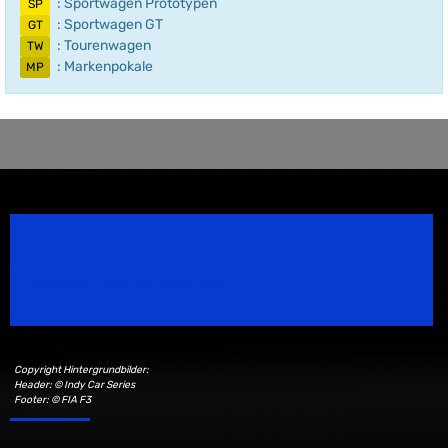
: Sportwagen Prototypen
SP
: Sportwagen GT
GT
: Tourenwagen
TW
: Markenpokale
MP
Speedsport Magazine
Motorsport Magazine since 1996.
Copyright Hintergrundbilder:
Header: © Indy Car Series
Footer: © FIA F3