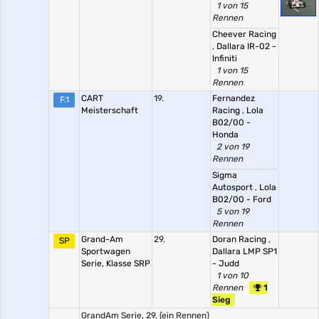
1 von 15
Rennen
Cheever Racing
,
Dallara IR-02 -
Infiniti
1 von 15
Rennen
CART
19.
Fernandez
F.1
Meisterschaft
Racing
,
Lola
B02/00 -
Honda
2 von 19
Rennen
Sigma
Autosport
,
Lola
B02/00 - Ford
5 von 19
Rennen
Grand-Am
29.
Doran Racing
,
SP
Sportwagen
Dallara LMP SP1
Serie, Klasse SRP
- Judd
1 von 10
Rennen
1
Sieg
GrandAm Serie, 29. (ein Rennen)