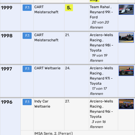
1999
CART
5.
Team Rahal
,
F.1
Meisterschaft
Reynard 99i -
Ford
20 von 20
Rennen
1998
CART
21.
Arciero-Wells
F.1
Meisterschaft
Racing
,
Reynard 98i -
Toyota
19 von 19
Rennen
1997
CART Weltserie
24.
Arciero-Wells
F.1
Racing
,
Reynard 97i -
Toyota
17 von 17
Rennen
1996
Indy Car
27.
Arciero-Wells
F.1
Weltserie
Racing
,
Reynard 96i -
Toyota
3 von 16
Rennen
IMSA Serie, 2. (Ferrari)