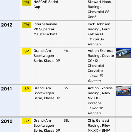
NASCAR Sprint
Stewart Haas
TW
Cup
Racing
,
Chevrolet SS
Gen6
2012
Internationale
Dick Johnson
TW
V8 Supercar
Racing
,
Ford
Meisterschaft
Falcon FG
2 von 36
Rennen
Grand-Am
46.
Action Express
SP
Sportwagen
Racing
,
Coyote
Serie, Klasse DP
CC/12 -
Chevrolet
Corvette
1 von 13
Rennen
2011
Grand-Am
36.
Action Express
SP
Sportwagen
Racing
,
Riley
Serie, Klasse DP
Mk XX -
Porsche
1 von 12
Rennen
2010
Grand-Am
38.
Chip Ganassi
SP
Sportwagen
Racing
,
Riley
Serie, Klasse DP
Mk XX - BMW