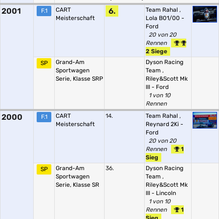
2001
CART
6.
Team Rahal
,
F.1
Meisterschaft
Lola B01/00 -
Ford
20 von 20
Rennen
2 Siege
Grand-Am
Dyson Racing
SP
Sportwagen
Team
,
Serie, Klasse SRP
Riley&Scott Mk
III - Ford
1 von 10
Rennen
2000
CART
14.
Team Rahal
,
F.1
Meisterschaft
Reynard 2Ki -
Ford
20 von 20
Rennen
1
Sieg
Grand-Am
36.
Dyson Racing
SP
Sportwagen
Team
,
Serie, Klasse SR
Riley&Scott Mk
III - Lincoln
1 von 10
Rennen
1
Sieg