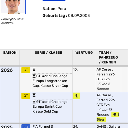
Nation:
Peru
Geburtstag :
08.09.2003
Copyright Fotos:
© FRECA
SAISON
SERIE / KLASSE
WERTUNG
TEAM /
FAHRZEUG
/ RENNEN
2026
10.
AF Corse
,
GT
Ferrari 296
GT World Challenge
GT3 Evo
Europa Langstrecken
3 von 5
Cup, Klasse Silver Cup
Rennen
1.
AF Corse
,
GT
Ferrari 296
GT World Challenge
GT3 Evo
Europa Sprint Cup,
4 von 10
Klasse Gold Cup
Rennen
1
Sieg
2025
FIA Formel 3
24.
DAMS
,
Dallara
F.3