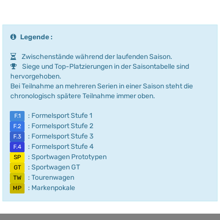
Legende :
Zwischenstände während der laufenden Saison.
Siege und Top-Platzierungen in der Saisontabelle sind
hervorgehoben.
Bei Teilnahme an mehreren Serien in einer Saison steht die
chronologisch spätere Teilnahme immer oben.
: Formelsport Stufe 1
F.1
: Formelsport Stufe 2
F.2
: Formelsport Stufe 3
F.3
: Formelsport Stufe 4
F.4
: Sportwagen Prototypen
SP
: Sportwagen GT
GT
: Tourenwagen
TW
: Markenpokale
MP