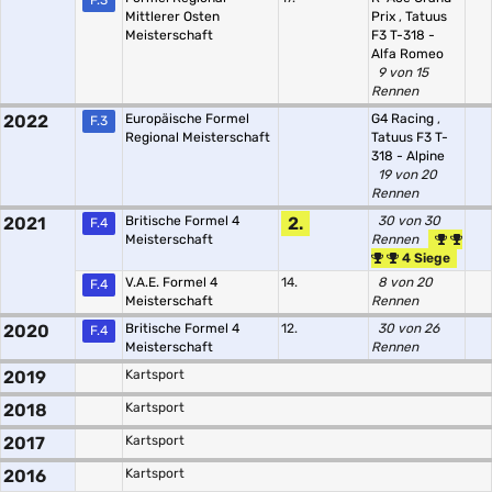
F.3
Mittlerer Osten
Prix
,
Tatuus
Meisterschaft
F3 T-318 -
Alfa Romeo
9 von 15
Rennen
2022
Europäische Formel
G4 Racing
,
F.3
Regional Meisterschaft
Tatuus F3 T-
318 - Alpine
19 von 20
Rennen
2021
Britische Formel 4
2.
30 von 30
F.4
Meisterschaft
Rennen
4 Siege
V.A.E. Formel 4
14.
8 von 20
F.4
Meisterschaft
Rennen
2020
Britische Formel 4
12.
30 von 26
F.4
Meisterschaft
Rennen
2019
Kartsport
2018
Kartsport
2017
Kartsport
2016
Kartsport