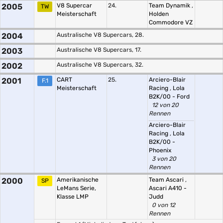
2005
V8 Supercar
24.
Team Dynamik
,
TW
Meisterschaft
Holden
Commodore VZ
2004
Australische V8 Supercars, 28.
2003
Australische V8 Supercars, 17.
2002
Australische V8 Supercars, 32.
2001
CART
25.
Arciero-Blair
F.1
Meisterschaft
Racing
,
Lola
B2K/00 - Ford
12 von 20
Rennen
Arciero-Blair
Racing
,
Lola
B2K/00 -
Phoenix
3 von 20
Rennen
2000
Amerikanische
Team Ascari
,
SP
LeMans Serie,
Ascari A410 -
Klasse LMP
Judd
0 von 12
Rennen