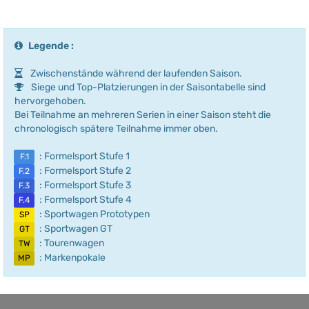
Legende :
Zwischenstände während der laufenden Saison.
Siege und Top-Platzierungen in der Saisontabelle sind
hervorgehoben.
Bei Teilnahme an mehreren Serien in einer Saison steht die
chronologisch spätere Teilnahme immer oben.
: Formelsport Stufe 1
F.1
: Formelsport Stufe 2
F.2
: Formelsport Stufe 3
F.3
: Formelsport Stufe 4
F.4
: Sportwagen Prototypen
SP
: Sportwagen GT
GT
: Tourenwagen
TW
: Markenpokale
MP