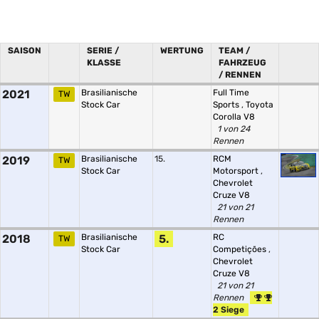
SAISON
SERIE /
WERTUNG
TEAM /
KLASSE
FAHRZEUG
/ RENNEN
2021
Brasilianische
Full Time
TW
Stock Car
Sports
,
Toyota
Corolla V8
1 von 24
Rennen
2019
Brasilianische
15.
RCM
TW
Stock Car
Motorsport
,
Chevrolet
Cruze V8
21 von 21
Rennen
2018
Brasilianische
5.
RC
TW
Stock Car
Competições
,
Chevrolet
Cruze V8
21 von 21
Rennen
2 Siege