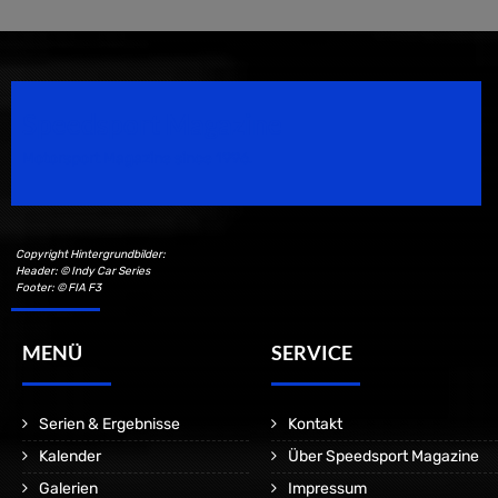
Speedsport Magazine
Motorsport Magazine since 1996.
Copyright Hintergrundbilder:
Header: © Indy Car Series
Footer: © FIA F3
MENÜ
SERVICE
Serien & Ergebnisse
Kontakt
Kalender
Über Speedsport Magazine
Galerien
Impressum