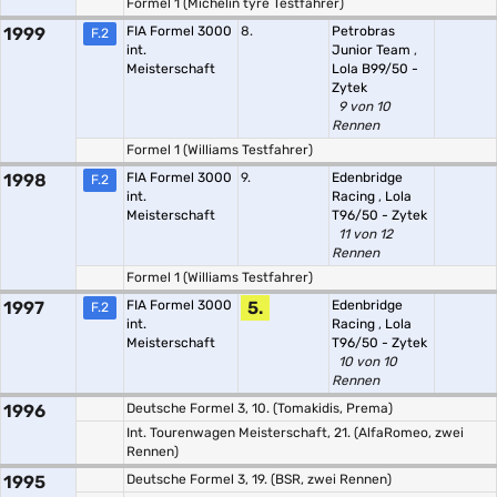
Formel 1 (Michelin tyre Testfahrer)
1999
FIA Formel 3000
8.
Petrobras
F.2
int.
Junior Team
,
Meisterschaft
Lola B99/50 -
Zytek
9 von 10
Rennen
Formel 1 (Williams Testfahrer)
1998
FIA Formel 3000
9.
Edenbridge
F.2
int.
Racing
,
Lola
Meisterschaft
T96/50 - Zytek
11 von 12
Rennen
Formel 1 (Williams Testfahrer)
1997
FIA Formel 3000
5.
Edenbridge
F.2
int.
Racing
,
Lola
Meisterschaft
T96/50 - Zytek
10 von 10
Rennen
1996
Deutsche Formel 3, 10. (Tomakidis, Prema)
Int. Tourenwagen Meisterschaft, 21. (AlfaRomeo, zwei
Rennen)
1995
Deutsche Formel 3, 19. (BSR, zwei Rennen)