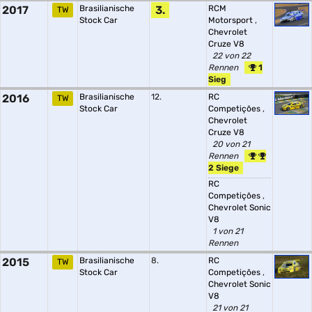
2017
Brasilianische
3.
RCM
TW
Stock Car
Motorsport
,
Chevrolet
Cruze V8
22 von 22
Rennen
1
Sieg
2016
Brasilianische
12.
RC
TW
Stock Car
Competições
,
Chevrolet
Cruze V8
20 von 21
Rennen
2 Siege
RC
Competições
,
Chevrolet Sonic
V8
1 von 21
Rennen
2015
Brasilianische
8.
RC
TW
Stock Car
Competições
,
Chevrolet Sonic
V8
21 von 21