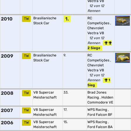
Vectra V8
12 von 12
Rennen
2010
Brasilianische
1.
RC
TW
Stock Car
Competições
,
Chevrolet
Vectra V8
12 von 12
Rennen
2 Siege
2009
Brasilianische
9.
RC
TW
Stock Car
Competições
,
Chevrolet
Vectra V8
12 von 12
Rennen
1
Sieg
2008
V8 Supercar
33.
Brad Jones
TW
Meisterschaft
Racing
,
Holden
Commodore VE
2007
V8 Supercar
17.
WPS Racing
,
TW
Meisterschaft
Ford Falcon BF
2006
V8 Supercar
15.
WPS Racing
,
TW
Meisterschaft
Ford Falcon BA