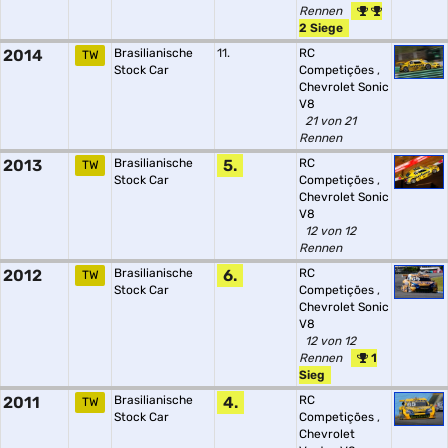
Rennen
2 Siege
2014
Brasilianische
11.
RC
TW
Stock Car
Competições
,
Chevrolet Sonic
V8
21 von 21
Rennen
2013
Brasilianische
5.
RC
TW
Stock Car
Competições
,
Chevrolet Sonic
V8
12 von 12
Rennen
2012
Brasilianische
6.
RC
TW
Stock Car
Competições
,
Chevrolet Sonic
V8
12 von 12
Rennen
1
Sieg
2011
Brasilianische
4.
RC
TW
Stock Car
Competições
,
Chevrolet