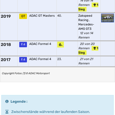
14 von 14
Rennen
1
Sieg
2019
ADAC GT Masters
40.
Zakspeed
GT
Racing
,
Mercedes-
AMG GT3
12 von 14
Rennen
2018
ADAC Formel 4
6.
20 von 20
F.4
Rennen
1
Sieg
2017
ADAC Formel 4
23.
21 von 21
F.4
Rennen
Copyright Fotos: (1) © ADAC Motorsport
Legende :
Zwischenstände während der laufenden Saison.