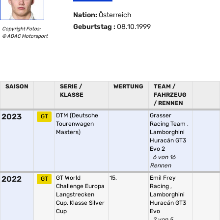
Nation:
Österreich
Geburtstag :
08.10.1999
Copyright Fotos:
© ADAC Motorsport
SAISON
SERIE /
WERTUNG
TEAM /
KLASSE
FAHRZEUG
/ RENNEN
2023
DTM (Deutsche
Grasser
GT
Tourenwagen
Racing Team
,
Masters)
Lamborghini
Huracán GT3
Evo 2
6 von 16
Rennen
2022
GT World
15.
Emil Frey
GT
Challenge Europa
Racing
,
Langstrecken
Lamborghini
Cup, Klasse Silver
Huracán GT3
Cup
Evo
2 von 5