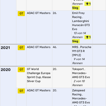
Rennen
1
Sieg
ADAC GT Masters
26.
Emil Frey
GT
Racing
,
Lamborghini
Huracán GT3
Evo
13 von 14
Rennen
1
Sieg
2021
ADAC GT Masters
46.
MRS
,
Porsche
GT
911 GT3 R
(991.2)
9 von 14
Rennen
2020
GT World
20.
Toksport
,
GT
Challenge Europa
Mercedes-
Sprint Cup, Klasse
AMG GT3 Evo
Silver Cup
2 von 10
Rennen
ADAC GT Masters
20.
Zakspeed
GT
Racing
,
Mercedes-
AMG GT3 Evo