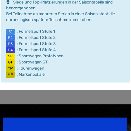
Siege und Top-Platzierungen in der Saisontabelle sind
hervorgehoben.
Bei Teilnahme an mehreren Serien in einer Saison steht die
chronologisch spätere Teilnahme immer oben.
: Formelsport Stufe 1
F.1
: Formelsport Stufe 2
F.2
: Formelsport Stufe 3
F.3
: Formelsport Stufe 4
F.4
: Sportwagen Prototypen
SP
: Sportwagen GT
GT
: Tourenwagen
TW
: Markenpokale
MP
Speedsport Magazine