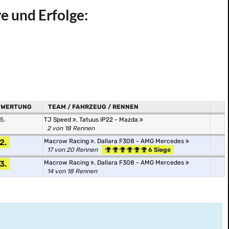
e und Erfolge:
WERTUNG
TEAM / FAHRZEUG / RENNEN
5.
TJ Speed
,
Tatuus IP22 - Mazda
2 von 18 Rennen
2.
Macrow Racing
,
Dallara F308 - AMG Mercedes
17 von 20 Rennen
6 Siege
3.
Macrow Racing
,
Dallara F308 - AMG Mercedes
14 von 18 Rennen