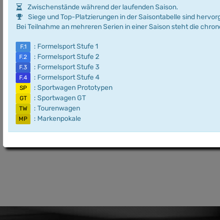
Zwischenstände während der laufenden Saison.
Siege und Top-Platzierungen in der Saisontabelle sind hervo
Bei Teilnahme an mehreren Serien in einer Saison steht die chro
: Formelsport Stufe 1
F.1
: Formelsport Stufe 2
F.2
: Formelsport Stufe 3
F.3
: Formelsport Stufe 4
F.4
: Sportwagen Prototypen
SP
: Sportwagen GT
GT
: Tourenwagen
TW
: Markenpokale
MP