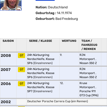
Nation:
Deutschland
Geburtstag :
14.11.1974
Geburtsort:
Bad Fredeburg
SAISON
SERIE / KLASSE
WERTUNG
TEAM /
FAHRZEUG
/ RENNEN
2008
24h Nürburgring
9.
RJN
GT
Nordschleife, Klasse
Motorsport
,
SP6
(Einzelrennen)
Nissan 350 Z
2007
24h Nürburgring
RJN
GT
Nordschleife, Klasse
Motorsport
,
SP6
(Einzelrennen)
Nissan 350 Z
2006
24h Nürburgring
12.
Kruse
GT
Nordschleife, Klasse
Motorsport
,
SP7
(Einzelrennen)
Porsche 911
GT3 Cup (996)
2002
Deutscher Porsche Carrera Cup (ein Rennen)