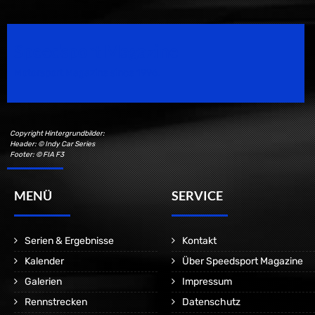
Speedsport Magazine
Motorsport Magazine since 1996.
Copyright Hintergrundbilder:
Header: © Indy Car Series
Footer: © FIA F3
MENÜ
SERVICE
Serien & Ergebnisse
Kontakt
Kalender
Über Speedsport Magazine
Galerien
Impressum
Rennstrecken
Datenschutz