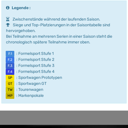
Legende :
Zwischenstände während der laufenden Saison.
Siege und Top-Platzierungen in der Saisontabelle sind
hervorgehoben.
Bei Teilnahme an mehreren Serien in einer Saison steht die
chronologisch spätere Teilnahme immer oben.
: Formelsport Stufe 1
F.1
: Formelsport Stufe 2
F.2
: Formelsport Stufe 3
F.3
: Formelsport Stufe 4
F.4
: Sportwagen Prototypen
SP
: Sportwagen GT
GT
: Tourenwagen
TW
: Markenpokale
MP