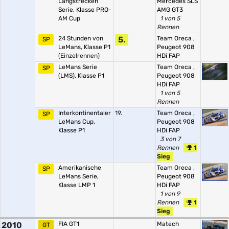
Langstrecken
Mercedes SLS
Serie, Klasse PRO-
AMG GT3
AM Cup
1 von 5
Rennen
24 Stunden von
5.
Team Oreca
,
SP
LeMans, Klasse P1
Peugeot 908
(Einzelrennen)
HDi FAP
LeMans Serie
Team Oreca
,
SP
(LMS), Klasse P1
Peugeot 908
HDi FAP
1 von 5
Rennen
Interkontinentaler
19.
Team Oreca
,
SP
LeMans Cup,
Peugeot 908
Klasse P1
HDi FAP
3 von 7
Rennen
1
Sieg
Amerikanische
Team Oreca
,
SP
LeMans Serie,
Peugeot 908
Klasse LMP 1
HDi FAP
1 von 9
Rennen
1
Sieg
2010
FIA GT1
Matech
GT