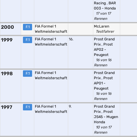
Racing
,
BAR
003 - Honda
17 von 17
Rennen
2000
FIA Formel 1
McLaren
F.1
Weltmeisterschaft
Testfahrer
1999
FIA Formel 1
16.
Prost Grand
F.1
Weltmeisterschaft
Prix
,
Prost
AP02 -
Peugeot
16 von 16
Rennen
1998
FIA Formel 1
Prost Grand
F.1
Weltmeisterschaft
Prix
,
Prost
AP01 -
Peugeot
16 von 16
Rennen
1997
FIA Formel 1
9.
Prost Grand
F.1
Weltmeisterschaft
Prix
,
Prost
JS45 - Mugen
Honda
10 von 17
Rennen