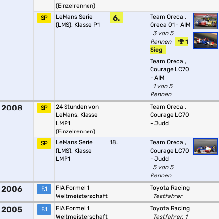
(Einzelrennen)
LeMans Serie
6.
Team Oreca
,
SP
(LMS), Klasse P1
Oreca 01 - AIM
3 von 5
Rennen
1
Sieg
Team Oreca
,
Courage LC70
- AIM
1 von 5
Rennen
2008
24 Stunden von
Team Oreca
,
SP
LeMans, Klasse
Courage LC70
LMP1
- Judd
(Einzelrennen)
LeMans Serie
18.
Team Oreca
,
SP
(LMS), Klasse
Courage LC70
LMP1
- Judd
5 von 5
Rennen
2006
FIA Formel 1
Toyota Racing
F.1
Weltmeisterschaft
Testfahrer
2005
FIA Formel 1
Toyota Racing
F.1
Weltmeisterschaft
Testfahrer, 1