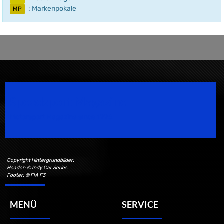
: Markenpokale
MP
Speedsport Magazine
Motorsport Magazine since 1996.
Copyright Hintergrundbilder:
Header: © Indy Car Series
Footer: © FIA F3
MENÜ
SERVICE