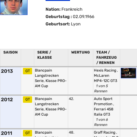
Nation:
Frankreich
Geburtstag :
02.09.1966
Geburtsort:
Lyon
SAISON
SERIE /
WERTUNG
TEAM /
KLASSE
FAHRZEUG
/ RENNEN
2013
Blancpain
Hexis Racing
,
GT
Langstrecken
McLaren
Serie, Klasse PRO-
MP4-12C GT3
AM Cup
1 von 5
Rennen
2012
Blancpain
42.
Auto Sport
GT
Langstrecken
Promotion
,
Serie, Klasse PRO-
Ferrari 458
AM Cup
Italia GT3
1 von 6
Rennen
2011
Blancpain
48.
Graff Racing
,
GT