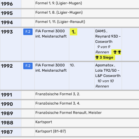
1996
Formel 1, 9. (Ligier-Mugen)
1995
Formel 1, 8. (Ligier-Mugen)
1994
Formel 1, 11. (Ligier-Renault)
1993
FIA Formel 3000
1.
DAMS
,
F.2
int. Meisterschaft
Reynard 93D -
Cosworth
9 von 9
Rennen
3 Siege
1992
FIA Formel 3000
10.
Apomatox
,
F.2
int. Meisterschaft
Lola T92/50 -
L&P Cosworth
10 von 10
Rennen
1991
Französische Formel 3, 2.
1990
Französische Formel 3, 4.
1989
Französische Formel Renault, Meister
1988
Kartsport
1987
Kartsport (81-87)