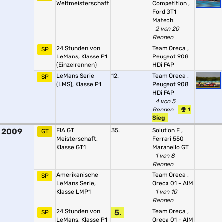
Weltmeisterschaft
Competition
,
Ford GT1
Matech
2 von 20
Rennen
24 Stunden von
Team Oreca
,
SP
LeMans, Klasse P1
Peugeot 908
(Einzelrennen)
HDi FAP
LeMans Serie
12.
Team Oreca
,
SP
(LMS), Klasse P1
Peugeot 908
HDi FAP
4 von 5
Rennen
1
Sieg
2009
FIA GT
35.
Solution F
,
GT
Meisterschaft,
Ferrari 550
Klasse GT1
Maranello GT
1 von 8
Rennen
Amerikanische
Team Oreca
,
SP
LeMans Serie,
Oreca 01 - AIM
Klasse LMP1
1 von 10
Rennen
24 Stunden von
5.
Team Oreca
,
SP
LeMans, Klasse P1
Oreca 01 - AIM