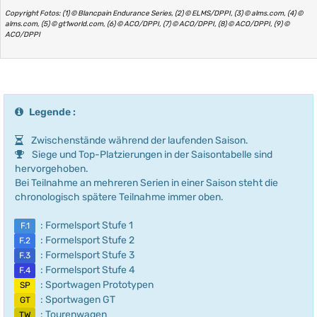
Copyright Fotos: (1) © Blancpain Endurance Series, (2) © ELMS/DPPI, (3) © alms.com, (4) ©
alms.com, (5) © gt1world.com, (6) © ACO/DPPI, (7) © ACO/DPPI, (8) © ACO/DPPI, (9) ©
ACO/DPPI
Legende :
Zwischenstände während der laufenden Saison.
Siege und Top-Platzierungen in der Saisontabelle sind
hervorgehoben.
Bei Teilnahme an mehreren Serien in einer Saison steht die
chronologisch spätere Teilnahme immer oben.
: Formelsport Stufe 1
F.1
: Formelsport Stufe 2
F.2
: Formelsport Stufe 3
F.3
: Formelsport Stufe 4
F.4
: Sportwagen Prototypen
SP
: Sportwagen GT
GT
: Tourenwagen
TW