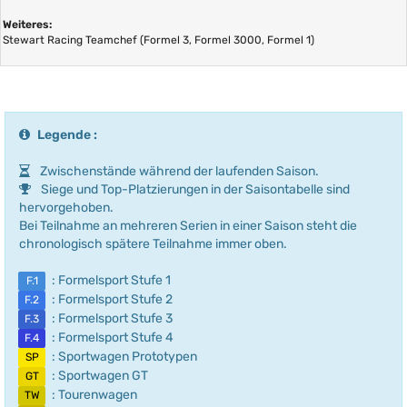
Weiteres:
Stewart Racing Teamchef (Formel 3, Formel 3000, Formel 1)
Legende :
Zwischenstände während der laufenden Saison.
Siege und Top-Platzierungen in der Saisontabelle sind
hervorgehoben.
Bei Teilnahme an mehreren Serien in einer Saison steht die
chronologisch spätere Teilnahme immer oben.
: Formelsport Stufe 1
F.1
: Formelsport Stufe 2
F.2
: Formelsport Stufe 3
F.3
: Formelsport Stufe 4
F.4
: Sportwagen Prototypen
SP
: Sportwagen GT
GT
: Tourenwagen
TW