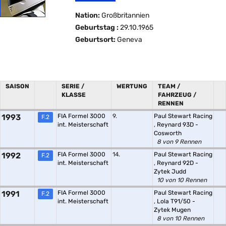
Nation:
Großbritannien
Geburtstag :
29.10.1965
Geburtsort:
Geneva
SAISON
SERIE /
WERTUNG
TEAM /
KLASSE
FAHRZEUG /
RENNEN
1993
FIA Formel 3000
9.
Paul Stewart Racing
F.2
int. Meisterschaft
,
Reynard 93D -
Cosworth
8 von 9 Rennen
1992
FIA Formel 3000
14.
Paul Stewart Racing
F.2
int. Meisterschaft
,
Reynard 92D -
Zytek Judd
10 von 10 Rennen
1991
FIA Formel 3000
Paul Stewart Racing
F.2
int. Meisterschaft
,
Lola T91/50 -
Zytek Mugen
8 von 10 Rennen