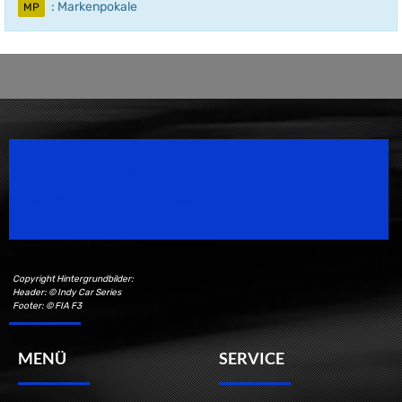
: Markenpokale
MP
Speedsport Magazine
Motorsport Magazine since 1996.
Copyright Hintergrundbilder:
Header: © Indy Car Series
Footer: © FIA F3
MENÜ
SERVICE