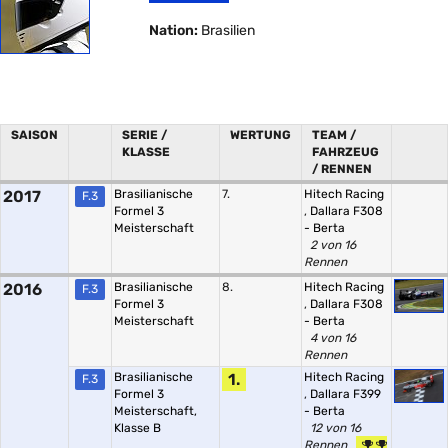
Nation:
Brasilien
SAISON
SERIE /
WERTUNG
TEAM /
KLASSE
FAHRZEUG
/ RENNEN
2017
Brasilianische
7.
Hitech Racing
F.3
Formel 3
,
Dallara F308
Meisterschaft
- Berta
2 von 16
Rennen
2016
Brasilianische
8.
Hitech Racing
F.3
Formel 3
,
Dallara F308
Meisterschaft
- Berta
4 von 16
Rennen
Brasilianische
1.
Hitech Racing
F.3
Formel 3
,
Dallara F399
Meisterschaft,
- Berta
Klasse B
12 von 16
Rennen