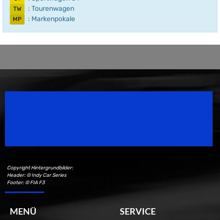
: Tourenwagen
TW
: Markenpokale
MP
Speedsport Magazine
Motorsport Magazine since 1996.
Copyright Hintergrundbilder:
Header: © Indy Car Series
Footer: © FIA F3
MENÜ
SERVICE