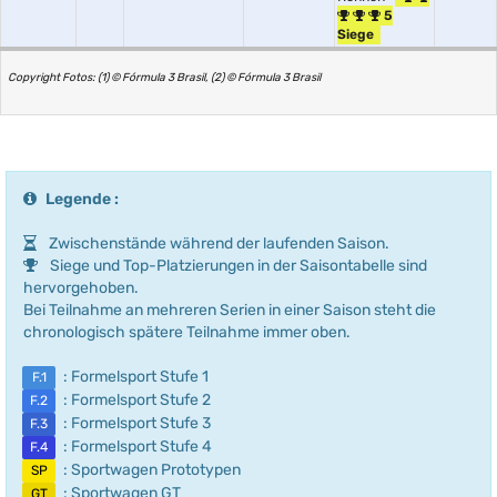
5
Siege
Copyright Fotos: (1) © Fórmula 3 Brasil, (2) © Fórmula 3 Brasil
Legende :
Zwischenstände während der laufenden Saison.
Siege und Top-Platzierungen in der Saisontabelle sind
hervorgehoben.
Bei Teilnahme an mehreren Serien in einer Saison steht die
chronologisch spätere Teilnahme immer oben.
: Formelsport Stufe 1
F.1
: Formelsport Stufe 2
F.2
: Formelsport Stufe 3
F.3
: Formelsport Stufe 4
F.4
: Sportwagen Prototypen
SP
: Sportwagen GT
GT