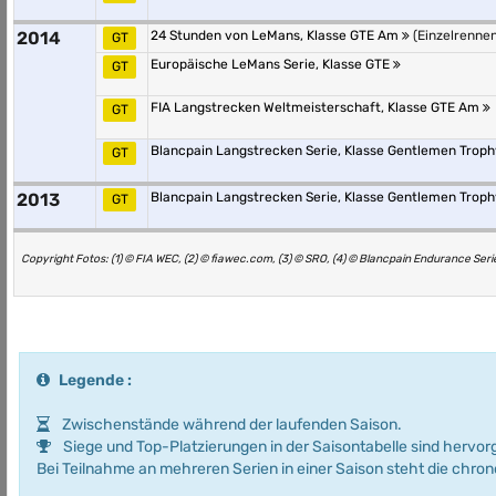
2014
24 Stunden von LeMans, Klasse GTE Am
(Einzelrennen
GT
Europäische LeMans Serie, Klasse GTE
GT
FIA Langstrecken Weltmeisterschaft, Klasse GTE Am
GT
Blancpain Langstrecken Serie, Klasse Gentlemen Trop
GT
2013
Blancpain Langstrecken Serie, Klasse Gentlemen Trop
GT
Copyright Fotos: (1) © FIA WEC, (2) © fiawec.com, (3) © SRO, (4) © Blancpain Endurance Seri
Legende :
Zwischenstände während der laufenden Saison.
Siege und Top-Platzierungen in der Saisontabelle sind hervo
Bei Teilnahme an mehreren Serien in einer Saison steht die chro