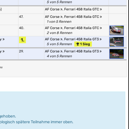
5 von 5 Rennen
)
AF Corse
,
Ferrari 458 Italia GTC
47.
AF Corse
,
Ferrari 458 Italia GTC
1 von 5 Rennen
40.
AF Corse
,
Ferrari 458 Italia GTC
2 von 8 Rennen
hy
1.
AF Corse
,
Ferrari 458 Italia GT3
5 von 5 Rennen
1 Sieg
hy
29.
AF Corse
,
Ferrari 458 Italia GT3
4 von 5 Rennen
es
rgehoben.
nologisch spätere Teilnahme immer oben.