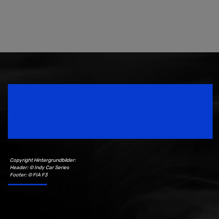
Speedsport Magazine
Motorsport Magazine since 1996.
Copyright Hintergrundbilder:
Header: © Indy Car Series
Footer: © FIA F3