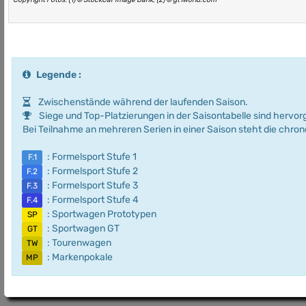
Legende :
Zwischenstände während der laufenden Saison.
Siege und Top-Platzierungen in der Saisontabelle sind hervo
Bei Teilnahme an mehreren Serien in einer Saison steht die chro
: Formelsport Stufe 1
F.1
: Formelsport Stufe 2
F.2
: Formelsport Stufe 3
F.3
: Formelsport Stufe 4
F.4
: Sportwagen Prototypen
SP
: Sportwagen GT
GT
: Tourenwagen
TW
: Markenpokale
MP