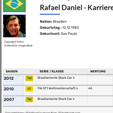
Rafael Daniel - Karrier
Nation:
Brasilien
Geburtstag :
12.12.1983
Geburtsort:
Sao Paulo
Copyright Fotos:
© StockCar Image Bank
SAISON
SERIE / KLASSE
WERTUNG
2012
Brasilianische Stock Car
TW
2010
FIA GT1 Weltmeisterschaft
44.
GT
2007
Brasilianische Stock Car
TW
Copyright Fotos: (1) © StockCar Image Bank, (2) © gt1world.com