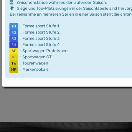
Zwischenstände während der laufenden Saison.
Siege und Top-Platzierungen in der Saisontabelle sind hervo
Bei Teilnahme an mehreren Serien in einer Saison steht die chro
: Formelsport Stufe 1
F.1
: Formelsport Stufe 2
F.2
: Formelsport Stufe 3
F.3
: Formelsport Stufe 4
F.4
: Sportwagen Prototypen
SP
: Sportwagen GT
GT
: Tourenwagen
TW
: Markenpokale
MP