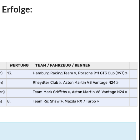
 Erfolge:
WERTUNG
TEAM / FAHRZEUG / RENNEN
n)
13.
Hamburg Racing Team
,
Porsche 911 GT3 Cup (997)
n)
Rheydter Club
,
Aston Martin V8 Vantage N24
en)
Team Mark Griffiths
,
Aston Martin V8 Vantage N24
)
8.
Team Ric Shaw
,
Mazda RX 7 Turbo