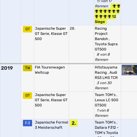
17 von 17
Rennen
12
Siege
Japanische Super
28.
Racing
GT
GT Serie, Klasse GT
Project
500
Bandoh
,
Toyota Supra
GT500
8 von 8
Rennen
2019
FIA Tourenwagen
Hitotsuyama
TW
Weltcup
Racing
,
Audi
RS3 LMS TCR
3 von 30
Rennen
Japanische Super
Team TOM's
,
GT
GT Serie, Klasse GT
Lexus LC 500
500
GT500
1 von 8
Rennen
Japanische Formel
2.
Team TOM's
,
F.3
3 Meisterschaft
Dallara F312 -
TOM's Toyota