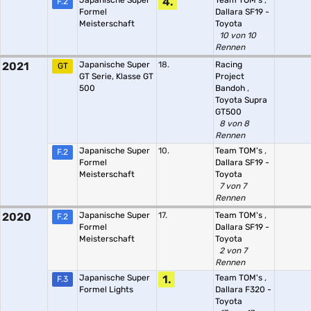
Japanische Super
4.
Team TOM's
,
F.2
Formel
Dallara SF19 -
Meisterschaft
Toyota
10 von 10
Rennen
2021
Japanische Super
18.
Racing
GT
GT Serie, Klasse GT
Project
500
Bandoh
,
Toyota Supra
GT500
8 von 8
Rennen
Japanische Super
10.
Team TOM's
,
F.2
Formel
Dallara SF19 -
Meisterschaft
Toyota
7 von 7
Rennen
2020
Japanische Super
17.
Team TOM's
,
F.2
Formel
Dallara SF19 -
Meisterschaft
Toyota
2 von 7
Rennen
Japanische Super
1.
Team TOM's
,
F.3
Formel Lights
Dallara F320 -
Toyota