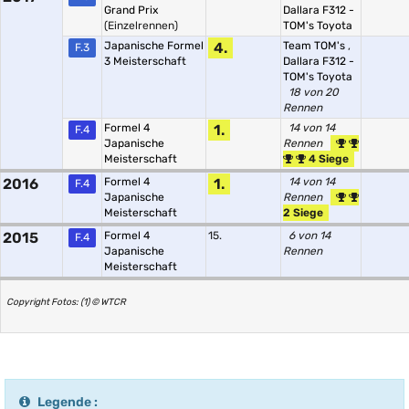
Grand Prix
Dallara F312 -
(Einzelrennen)
TOM's Toyota
Japanische Formel
4.
Team TOM's
,
F.3
3 Meisterschaft
Dallara F312 -
TOM's Toyota
18 von 20
Rennen
Formel 4
1.
14 von 14
F.4
Japanische
Rennen
Meisterschaft
4 Siege
2016
Formel 4
1.
14 von 14
F.4
Japanische
Rennen
Meisterschaft
2 Siege
2015
Formel 4
15.
6 von 14
F.4
Japanische
Rennen
Meisterschaft
Copyright Fotos: (1) © WTCR
Legende :