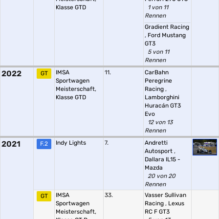
Klasse GTD
1 von 11
Rennen
Gradient Racing
,
Ford Mustang
GT3
5 von 11
Rennen
2022
IMSA
11.
CarBahn
GT
Sportwagen
Peregrine
Meisterschaft,
Racing
,
Klasse GTD
Lamborghini
Huracán GT3
Evo
12 von 13
Rennen
2021
Indy Lights
7.
Andretti
F.2
Autosport
,
Dallara IL15 -
Mazda
20 von 20
Rennen
IMSA
33.
Vasser Sullivan
GT
Sportwagen
Racing
,
Lexus
Meisterschaft,
RC F GT3