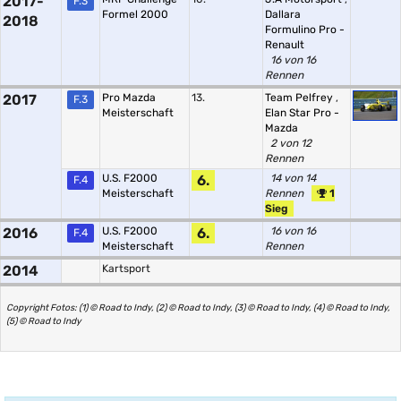
2017-
F.3
Formel 2000
Dallara
2018
Formulino Pro -
Renault
16 von 16
Rennen
2017
Pro Mazda
13.
Team Pelfrey
,
F.3
Meisterschaft
Elan Star Pro -
Mazda
2 von 12
Rennen
U.S. F2000
6.
14 von 14
F.4
Meisterschaft
Rennen
1
Sieg
2016
U.S. F2000
6.
16 von 16
F.4
Meisterschaft
Rennen
2014
Kartsport
Copyright Fotos: (1) © Road to Indy, (2) © Road to Indy, (3) © Road to Indy, (4) © Road to Indy,
(5) © Road to Indy