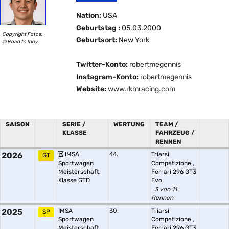
Nation:
USA
Geburtstag :
05.03.2000
Copyright Fotos:
Geburtsort:
New York
© Road to Indy
Twitter-Konto:
robertmegennis
Instagram-Konto:
robertmegennis
Website:
www.rkmracing.com
SAISON
SERIE /
WERTUNG
TEAM /
KLASSE
FAHRZEUG /
RENNEN
2026
IMSA
44.
Triarsi
GT
Sportwagen
Competizione
,
Meisterschaft,
Ferrari 296 GT3
Klasse GTD
Evo
3 von 11
Rennen
2025
IMSA
30.
Triarsi
SP
Sportwagen
Competizione
,
Meisterschaft,
Ferrari 296 GT3