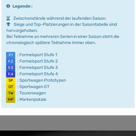
Legende :
Zwischenstände während der laufenden Saison.
Siege und Top-Platzierungen in der Saisontabelle sind
hervorgehoben.
Bei Teilnahme an mehreren Serien in einer Saison steht die
chronologisch spätere Teilnahme immer oben.
: Formelsport Stufe 1
F.1
: Formelsport Stufe 2
F.2
: Formelsport Stufe 3
F.3
: Formelsport Stufe 4
F.4
: Sportwagen Prototypen
SP
: Sportwagen GT
GT
: Tourenwagen
TW
: Markenpokale
MP