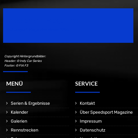
Speedsport Magazine
Motorsport Magazine since 1996.
Copyright Hintergrundbilder:
Header: © Indy Car Series
Footer: © FIA F3
MENÜ
SERVICE
Serien & Ergebnisse
Kontakt
Kalender
Über Speedsport Magazine
Galerien
Impressum
Rennstrecken
Datenschutz