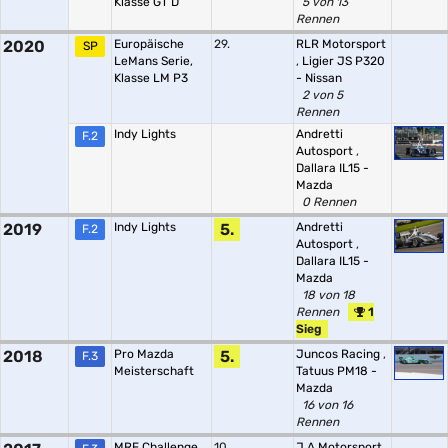
Klasse GT D
5 von 13
Rennen
2020
Europäische
29.
RLR Motorsport
SP
LeMans Serie,
,
Ligier JS P320
Klasse LM P3
- Nissan
2 von 5
Rennen
Indy Lights
Andretti
F.2
Autosport
,
Dallara IL15 -
Mazda
0 Rennen
2019
Indy Lights
5.
Andretti
F.2
Autosport
,
Dallara IL15 -
Mazda
18 von 18
Rennen
1
Sieg
2018
Pro Mazda
5.
Juncos Racing
,
F.3
Meisterschaft
Tatuus PM18 -
Mazda
16 von 16
Rennen
MRF Challenge
10.
J.A Motorsport
,