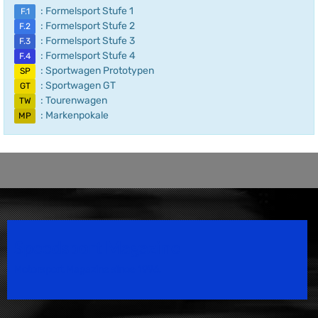
: Formelsport Stufe 1
F.1
: Formelsport Stufe 2
F.2
: Formelsport Stufe 3
F.3
: Formelsport Stufe 4
F.4
: Sportwagen Prototypen
SP
: Sportwagen GT
GT
: Tourenwagen
TW
: Markenpokale
MP
Speedsport Magazine
Motorsport Magazine since 1996.