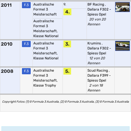
2011
Australische
9.
BF Racing
,
F.3
Formel 3
Dallara F302 -
4.
Meisterschaft
Spiess Opel
20 von 20
Australische
Rennen
Formel 3
Meisterschaft,
Klasse National
2010
Australische
3.
Krumins
,
F.3
Formel 3
Dallara F302 -
Meisterschaft,
Spiess Opel
Klasse National
12 von 20
Rennen
2008
Australische
5.
Scud Racing
,
F.3
Formel 3
Dallara F399 -
Meisterschaft,
Spiess Opel
Klasse Trophy
2 von 18
Rennen
Copyright Fotos: (1) © Formula 3 Australia, (2) © Formula 3 Australia, (3) © Formula 3 Australia