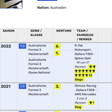
Nation:
Australien
SAISON
SERIE /
WERTUNG
TEAM /
KLASSE
FAHRZEUG
/ RENNEN
2022
Australische
6.
R-Tek
F.3
Formel 3
Motorsport
,
1.
Meisterschaft
Dallara F305 -
Spiess Opel
Australische
14 von 17
Formel 3
Rennen
Meisterschaft,
Klasse National
12
Siege
2021
Australische
3.
Gilmour Racing
F.3
Formel 3
,
Dallara F308 -
Meisterschaft
AMG Mercedes
3 von 3
Rennen
1
Sieg