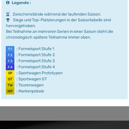
Legende :
Zwischenstände während der laufenden Saison.
Siege und Top-Platzierungen in der Saisontabelle sind
hervorgehoben.
Bei Teilnahme an mehreren Serien in einer Saison steht die
chronologisch spätere Teilnahme immer oben.
: Formelsport Stufe 1
F.1
: Formelsport Stufe 2
F.2
: Formelsport Stufe 3
F.3
: Formelsport Stufe 4
F.4
: Sportwagen Prototypen
SP
: Sportwagen GT
GT
: Tourenwagen
TW
: Markenpokale
MP