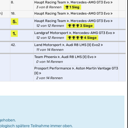
8.
Haupt Racing Team
,
Mercedes-AMG GT3 Evo
3 von 8 Rennen
1 Sieg
n)
18.
Haupt Racing Team
,
Mercedes-AMG GT3 Evo
5.
Haupt Racing Team
,
Mercedes-AMG GT3 Evo
12 von 12 Rennen
3 Siege
1.
Landgraf Motorsport
,
Mercedes-AMG GT3 Evo
12 von 12 Rennen
4 Siege
42.
Land Motorsport
,
Audi R8 LMS (II) Evo2
11 von 14 Rennen
Team Phoenix
,
Audi R8 LMS (II) Evo
0 von 14 Rennen
Prosport Performance
,
Aston Martin Vantage GT3
(II)
2 von 14 Rennen
rgehoben.
nologisch spätere Teilnahme immer oben.