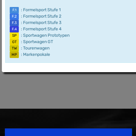
: Formelsport Stufe 1
F.1
: Formelsport Stufe 2
F.2
: Formelsport Stufe 3
F.3
: Formelsport Stufe 4
F.4
: Sportwagen Prototypen
SP
: Sportwagen GT
GT
: Tourenwagen
TW
: Markenpokale
MP