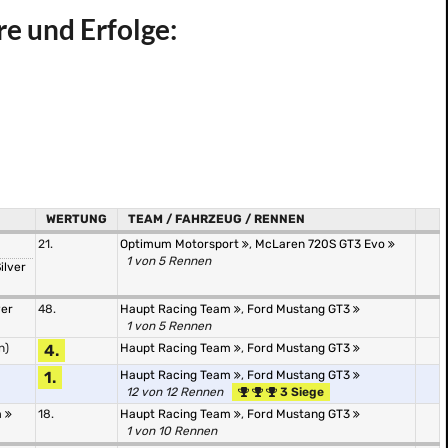
e und Erfolge:
WERTUNG
TEAM / FAHRZEUG / RENNEN
21.
Optimum Motorsport
,
McLaren 720S GT3 Evo
1 von 5 Rennen
ilver
ver
48.
Haupt Racing Team
,
Ford Mustang GT3
1 von 5 Rennen
n)
4.
Haupt Racing Team
,
Ford Mustang GT3
1.
Haupt Racing Team
,
Ford Mustang GT3
12 von 12 Rennen
3 Siege
m
18.
Haupt Racing Team
,
Ford Mustang GT3
1 von 10 Rennen