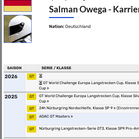
Salman Owega - Karrier
Nation:
Deutschland
SAISON
SERIE / KLASSE
2026
GT
GT World Challenge Europa Langstrecken Cup, Klasse S
Cup
2025
GT World Challenge Europa Langstrecken Cup, Klasse Sil
GT
Cup
24h Nürburgring Nordschleife, Klasse SP 9
(Einzelrenne
GT
ADAC GT Masters
GT
Nürburgring Langstrecken-Serie GT3, Klasse SP9 Pro-A
GT