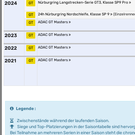
2024
Nürburgring Langstrecken-Serie GT3, Klasse SP9 Pro
GT
24h Nürburgring Nordschleife, Klasse SP 9
(Einzelrenne
GT
ADAC GT Masters
GT
2023
ADAC GT Masters
GT
2022
ADAC GT Masters
GT
2021
ADAC GT Masters
GT
Legende :
Zwischenstände während der laufenden Saison.
Siege und Top-Platzierungen in der Saisontabelle sind hervo
Bei Teilnahme an mehreren Serien in einer Saison steht die chro