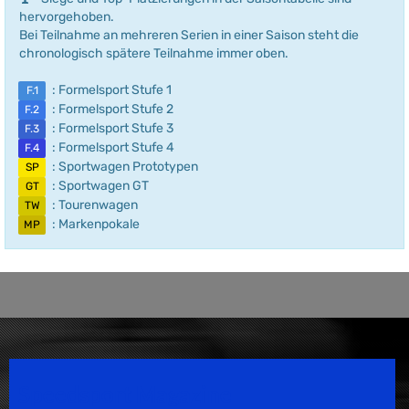
hervorgehoben.
Bei Teilnahme an mehreren Serien in einer Saison steht die
chronologisch spätere Teilnahme immer oben.
: Formelsport Stufe 1
F.1
: Formelsport Stufe 2
F.2
: Formelsport Stufe 3
F.3
: Formelsport Stufe 4
F.4
: Sportwagen Prototypen
SP
: Sportwagen GT
GT
: Tourenwagen
TW
: Markenpokale
MP
Speedsport Magazine