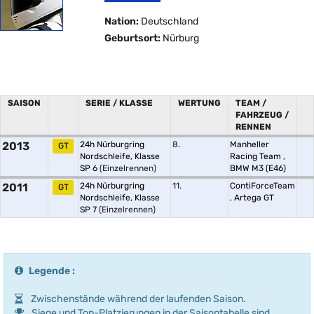
Nation:
Deutschland
Geburtsort:
Nürburg
SAISON
SERIE / KLASSE
WERTUNG
TEAM /
FAHRZEUG /
RENNEN
2013
24h Nürburgring
8.
Manheller
GT
Nordschleife, Klasse
Racing Team
,
SP 6
(Einzelrennen)
BMW M3 (E46)
2011
24h Nürburgring
11.
ContiForceTeam
GT
Nordschleife, Klasse
,
Artega GT
SP 7
(Einzelrennen)
Legende :
Zwischenstände während der laufenden Saison.
Siege und Top-Platzierungen in der Saisontabelle sind