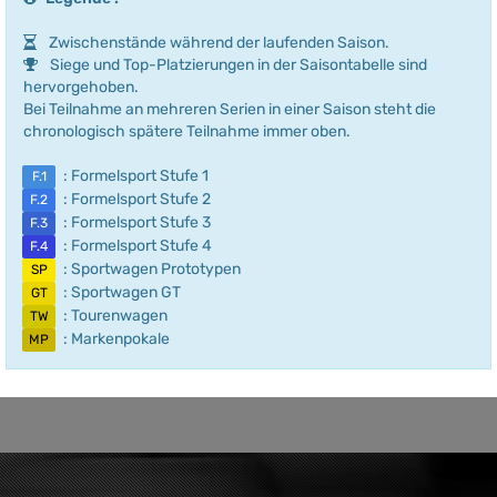
Zwischenstände während der laufenden Saison.
Siege und Top-Platzierungen in der Saisontabelle sind
hervorgehoben.
Bei Teilnahme an mehreren Serien in einer Saison steht die
chronologisch spätere Teilnahme immer oben.
: Formelsport Stufe 1
F.1
: Formelsport Stufe 2
F.2
: Formelsport Stufe 3
F.3
: Formelsport Stufe 4
F.4
: Sportwagen Prototypen
SP
: Sportwagen GT
GT
: Tourenwagen
TW
: Markenpokale
MP