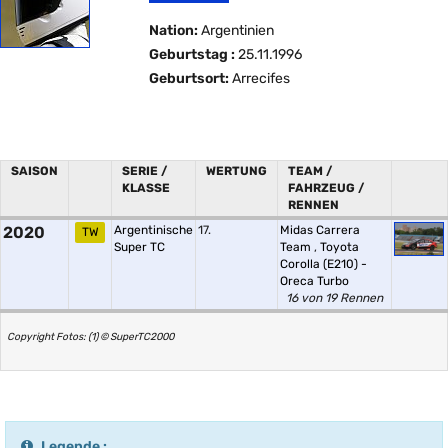
Nation:
Argentinien
Geburtstag :
25.11.1996
Geburtsort:
Arrecifes
SAISON
SERIE /
WERTUNG
TEAM /
KLASSE
FAHRZEUG /
RENNEN
2020
Argentinische
17.
Midas Carrera
TW
Super TC
Team
,
Toyota
Corolla (E210) -
Oreca Turbo
16 von 19 Rennen
Copyright Fotos: (1) © SuperTC2000
Legende :