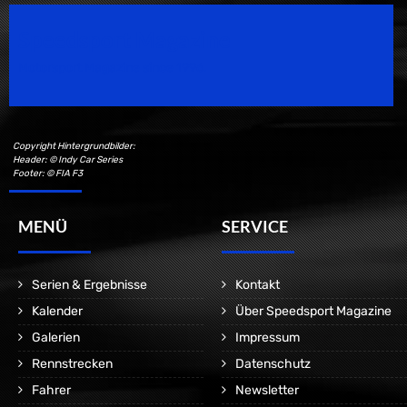
Speedsport Magazine
Motorsport Magazine since 1996.
Copyright Hintergrundbilder:
Header: © Indy Car Series
Footer: © FIA F3
MENÜ
SERVICE
Serien & Ergebnisse
Kontakt
Kalender
Über Speedsport Magazine
Galerien
Impressum
Rennstrecken
Datenschutz
Fahrer
Newsletter