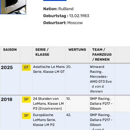
Nation:
Rußland
Geburtstag :
13.02.1983
Geburtsort:
Moscow
SAISON
SERIE /
WERTUNG
TEAM /
KLASSE
FAHRZEUG
/ RENNEN
2025
Asiatische Le Mans
20.
Winward
GT
Serie, Klasse LM GT
Racing
,
Mercedes-
AMG GT3 Evo
6 von 6
Rennen
2018
24 Stunden von
10.
SMP Racing
,
SP
LeMans, Klasse LM
Dallara P217 -
P2
(Einzelrennen)
Gibson
Europäische
42.
SMP Racing
,
SP
LeMans Serie,
Dallara P217 -
Klasse LM P2
Gibson
4 von 6