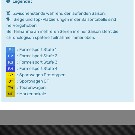
Legende :
Zwischenstände während der laufenden Saison.
Siege und Top-Platzierungen in der Saisontabelle sind
hervorgehoben.
Bei Teilnahme an mehreren Serien in einer Saison steht die
chronologisch spätere Teilnahme immer oben.
: Formelsport Stufe 1
F.1
: Formelsport Stufe 2
F.2
: Formelsport Stufe 3
F.3
: Formelsport Stufe 4
F.4
: Sportwagen Prototypen
SP
: Sportwagen GT
GT
: Tourenwagen
TW
: Markenpokale
MP