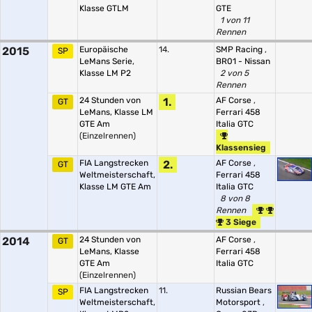
Klasse GTLM
GTE
1 von 11
Rennen
2015
Europäische
14.
SMP Racing
,
SP
LeMans Serie,
BR01 - Nissan
Klasse LM P2
2 von 5
Rennen
24 Stunden von
1.
AF Corse
,
GT
LeMans, Klasse LM
Ferrari 458
GTE Am
Italia GTC
(Einzelrennen)
Klassensieg
FIA Langstrecken
2.
AF Corse
,
GT
Weltmeisterschaft,
Ferrari 458
Klasse LM GTE Am
Italia GTC
8 von 8
Rennen
3 Siege
2014
24 Stunden von
AF Corse
,
GT
LeMans, Klasse
Ferrari 458
GTE Am
Italia GTC
(Einzelrennen)
FIA Langstrecken
11.
Russian Bears
SP
Weltmeisterschaft,
Motorsport
,