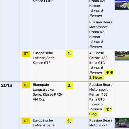
Klasse LMP2
Oreca 03R -
Nissan
5 von 8
Rennen
Russian Bears
Motorsport
,
Oreca 03 -
Nissan
2 von 8
Rennen
Europäische
1.
AF Corse
,
GT
LeMans Serie,
Ferrari 458
Klasse GTE
Italia GTC
5 von 5
Rennen
2 Siege
2013
Blancpain
2.
Russian Bears
GT
Langstrecken
Motorsport
,
Serie, Klasse PRO-
Ferrari 458
AM Cup
Italia GT3
2 von 5
Rennen
1
Sieg
Europäische
1.
Russian Bears
GT
LeMans Serie,
Motorsport
,