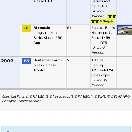
Klasse GTC
Ferrari 458
Italia GT3
4 von 5
Rennen
4 Siege
Blancpain
64.
Russian Bears
GT
Langstrecken
Motorsport
,
Serie, Klasse PRO
Ferrari 458
Cup
Italia GT3
3 von 5
Rennen
2009
Deutscher Formel-
9.
ArtLine
F.3
3-Cup, Klasse
Racing
,
Trophy
ARTTech F24 -
Spiess Opel
2 von 18
Rennen
Copyright Fotos: (1) © FIA WEC, (2) © fiawec.com, (3) © FIA WEC, (4) © ELMS, (5) © ELMS, (6) ©
Blancpain Endurance Series