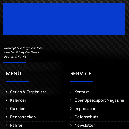
Speedsport Magazine
Motorsport Magazine since 1996.
Copyright Hintergrundbilder:
Header: © Indy Car Series
Footer: © FIA F3
MENÜ
SERVICE
Serien & Ergebnisse
Kontakt
Kalender
Über Speedsport Magazine
Galerien
Impressum
Rennstrecken
Datenschutz
Fahrer
Newsletter