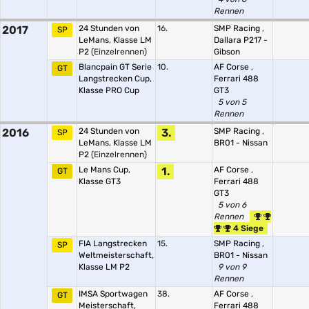
Rennen
2017
24 Stunden von
16.
SMP Racing
,
SP
LeMans, Klasse LM
Dallara P217 -
P2
(Einzelrennen)
Gibson
Blancpain GT Serie
10.
AF Corse
,
GT
Langstrecken Cup,
Ferrari 488
Klasse PRO Cup
GT3
5 von 5
Rennen
2016
24 Stunden von
3.
SMP Racing
,
SP
LeMans, Klasse LM
BR01 - Nissan
P2
(Einzelrennen)
Le Mans Cup,
1.
AF Corse
,
GT
Klasse GT3
Ferrari 488
GT3
5 von 6
Rennen
4 Siege
FIA Langstrecken
15.
SMP Racing
,
SP
Weltmeisterschaft,
BR01 - Nissan
Klasse LM P2
9 von 9
Rennen
IMSA Sportwagen
38.
AF Corse
,
GT
Meisterschaft,
Ferrari 488