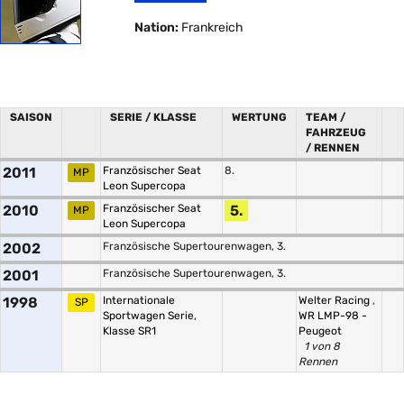
Nation:
Frankreich
SAISON
SERIE / KLASSE
WERTUNG
TEAM /
FAHRZEUG
/ RENNEN
2011
Französischer Seat
8.
MP
Leon Supercopa
2010
Französischer Seat
5.
MP
Leon Supercopa
2002
Französische Supertourenwagen, 3.
2001
Französische Supertourenwagen, 3.
1998
Internationale
Welter Racing
,
SP
Sportwagen Serie,
WR LMP-98 -
Klasse SR1
Peugeot
1 von 8
Rennen