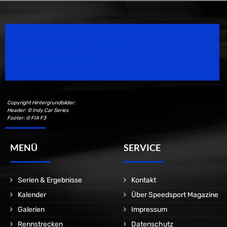
Speedsport Magazine
Motorsport Magazine since 1996.
Copyright Hintergrundbilder:
Header: © Indy Car Series
Footer: © FIA F3
MENÜ
SERVICE
Serien & Ergebnisse
Kontakt
Kalender
Über Speedsport Magazine
Galerien
Impressum
Rennstrecken
Datenschutz