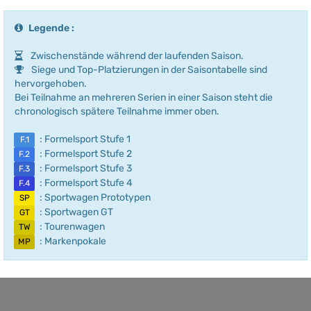
Legende :
Zwischenstände während der laufenden Saison.
Siege und Top-Platzierungen in der Saisontabelle sind
hervorgehoben.
Bei Teilnahme an mehreren Serien in einer Saison steht die
chronologisch spätere Teilnahme immer oben.
: Formelsport Stufe 1
F.1
: Formelsport Stufe 2
F.2
: Formelsport Stufe 3
F.3
: Formelsport Stufe 4
F.4
: Sportwagen Prototypen
SP
: Sportwagen GT
GT
: Tourenwagen
TW
: Markenpokale
MP