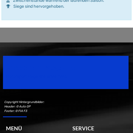
Zwischenstände während der laufenden Saison.
Siege sind hervorgehoben.
Speedsport Magazine
Motorsport Magazine since 1996.
Copyright Hintergrundbilder:
Header: © Auto GP
Footer: © FIA F3
MENÜ
SERVICE