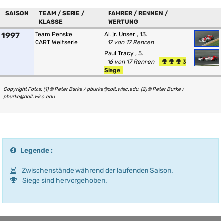
SAISON
TEAM / SERIE /
FAHRER / RENNEN /
KLASSE
WERTUNG
1997
Team Penske
Al, jr. Unser
, 13.
CART Weltserie
17 von 17 Rennen
Paul Tracy
, 5.
16 von 17 Rennen
3
Siege
Copyright Fotos: (1) © Peter Burke / pburke@doit.wisc.edu, (2) © Peter Burke /
pburke@doit.wisc.edu
Legende :
Zwischenstände während der laufenden Saison.
Siege sind hervorgehoben.