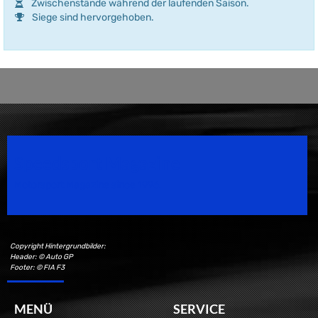
Zwischenstände während der laufenden Saison.
Siege sind hervorgehoben.
Speedsport Magazine
Motorsport Magazine since 1996.
Copyright Hintergrundbilder:
Header: © Auto GP
Footer: © FIA F3
MENÜ
SERVICE