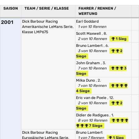
SAISON
TEAM / SERIE / KLASSE
FAHRER / RENNEN /
WERTUNG
2001
Dick Barbour Racing
Earl Goddard
Amerikanische LeMans Serie,
1 von 10 Rennen
Klasse LMP675
Scott Maxwell
, 8.
2 von 10 Rennen
1 Sieg
Bruno Lambert
, 6.
3 von 10 Rennen
2
Siege
John Graham
, 3.
7 von 10 Rennen
3
Siege
Milka Duno
, 2.
7 von 10 Rennen
4 Siege
Eric van de Poele
, 12.
2 von 10 Rennen
2
Siege
Didier de Radigues
, 1.
8 von 10 Rennen
7 Siege
Dick Barbour Racing
Bruno Lambert
Europäische LeMans Serie,
1 von 7 Rennen
1 Sieg