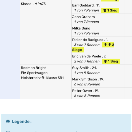
Klasse LMP675
Earl Goddard
, 11.
1 von 7 Rennen
1 Sieg
John Graham
1 von 7 Rennen
Milka Duno
1 von 7 Rennen
Didier de Radigues
, 1.
3 von 7 Rennen
2
Siege
Eric van de Poele
, 7.
2 von 7 Rennen
1 Sieg
Redman Bright
Guy Smith
, 24.
FIA Sportwagen
1 von 8 Rennen
Meisterschaft, Klasse SR1
Mark Smithson
, 19.
6 von 8 Rennen
Peter Owen
, 19.
6 von 8 Rennen
Legende :