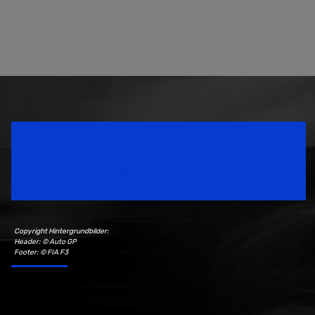
Speedsport Magazine
Motorsport Magazine since 1996.
Copyright Hintergrundbilder:
Header: © Auto GP
Footer: © FIA F3