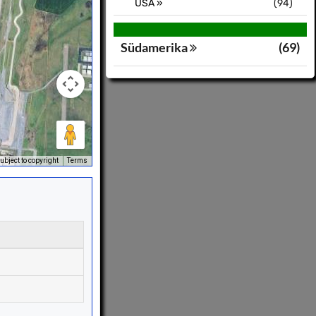
USA »
(94)
Südamerika
(69)
bject to copyright
Terms