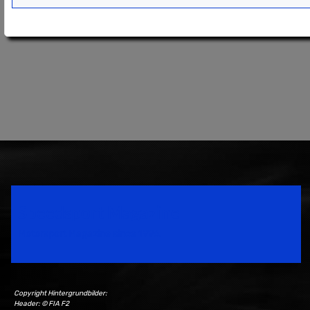
Speedsport Magazine
Motorsport Magazine since 1996.
Copyright Hintergrundbilder:
Header: © FIA F2