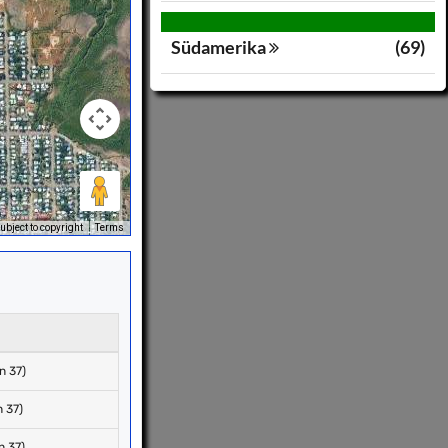
Südamerika
(69)
bject to copyright
Terms
n 37)
 37)
n 37)