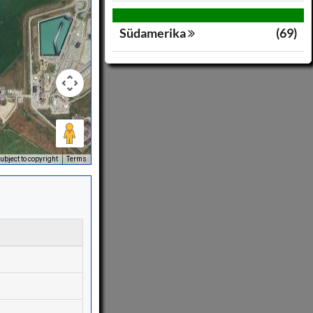
Südamerika
(69)
bject to copyright
Terms