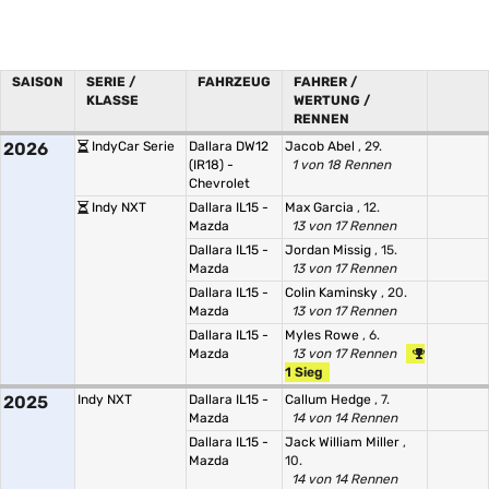
SAISON
SERIE /
FAHRZEUG
FAHRER /
KLASSE
WERTUNG /
RENNEN
2026
IndyCar Serie
Dallara DW12
Jacob Abel
, 29.
(IR18) -
1 von 18 Rennen
Chevrolet
Indy NXT
Dallara IL15 -
Max Garcia
, 12.
Mazda
13 von 17 Rennen
Dallara IL15 -
Jordan Missig
, 15.
Mazda
13 von 17 Rennen
Dallara IL15 -
Colin Kaminsky
, 20.
Mazda
13 von 17 Rennen
Dallara IL15 -
Myles Rowe
, 6.
Mazda
13 von 17 Rennen
1 Sieg
2025
Indy NXT
Dallara IL15 -
Callum Hedge
, 7.
Mazda
14 von 14 Rennen
Dallara IL15 -
Jack William Miller
,
Mazda
10.
14 von 14 Rennen