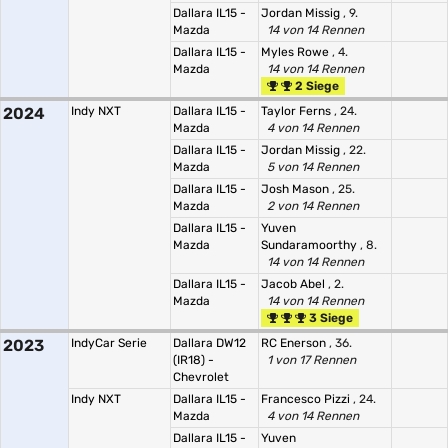
Dallara IL15 -
Jordan Missig
, 9.
Mazda
14 von 14 Rennen
Dallara IL15 -
Myles Rowe
, 4.
Mazda
14 von 14 Rennen
2 Siege
2024
Indy NXT
Dallara IL15 -
Taylor Ferns
, 24.
Mazda
4 von 14 Rennen
Dallara IL15 -
Jordan Missig
, 22.
Mazda
5 von 14 Rennen
Dallara IL15 -
Josh Mason
, 25.
Mazda
2 von 14 Rennen
Dallara IL15 -
Yuven
Mazda
Sundaramoorthy
, 8.
14 von 14 Rennen
Dallara IL15 -
Jacob Abel
, 2.
Mazda
14 von 14 Rennen
3 Siege
2023
IndyCar Serie
Dallara DW12
RC Enerson
, 36.
(IR18) -
1 von 17 Rennen
Chevrolet
Indy NXT
Dallara IL15 -
Francesco Pizzi
, 24.
Mazda
4 von 14 Rennen
Dallara IL15 -
Yuven