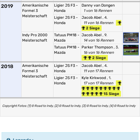
2019
Amerikanische
Ligier JS F3 -
Danny van Dongen
Formel 3
Honda
1 von 16 Rennen
Meisterschaft
Ligier JS F3 -
Jacob Abel
, 4.
Honda
11 von 16 Rennen
2 Siege
Indy Pro 2000
Tatuus PM18 -
Jacob Abel
, 9.
Meisterschaft
Mazda
14 von 16 Rennen
Tatuus PM18 -
Parker Thompson
, 3.
Mazda
16 von 16 Rennen
2 Siege
2018
Amerikanische
Ligier JS F3 -
Jacob Abel
, 4.
Formel 3
Honda
11 von 17 Rennen
Meisterschaft
Ligier JS F3 -
Kyle Kirkwood
, 1.
Honda
17 von 17 Rennen
15 Siege
Copyright Fotos: (1) © Road to Indy, (2) © Road to Indy, (3) © Road to Indy, (4) © Road to Indy