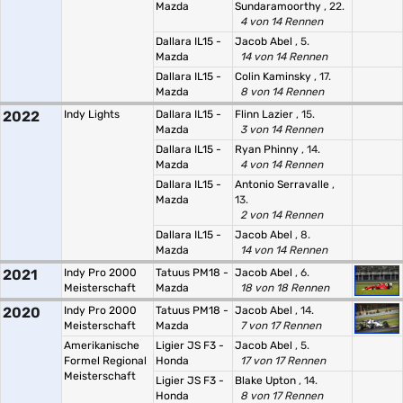
Mazda
Sundaramoorthy
, 22.
4 von 14 Rennen
Dallara IL15 -
Jacob Abel
, 5.
Mazda
14 von 14 Rennen
Dallara IL15 -
Colin Kaminsky
, 17.
Mazda
8 von 14 Rennen
2022
Indy Lights
Dallara IL15 -
Flinn Lazier
, 15.
Mazda
3 von 14 Rennen
Dallara IL15 -
Ryan Phinny
, 14.
Mazda
4 von 14 Rennen
Dallara IL15 -
Antonio Serravalle
,
Mazda
13.
2 von 14 Rennen
Dallara IL15 -
Jacob Abel
, 8.
Mazda
14 von 14 Rennen
2021
Indy Pro 2000
Tatuus PM18 -
Jacob Abel
, 6.
Meisterschaft
Mazda
18 von 18 Rennen
2020
Indy Pro 2000
Tatuus PM18 -
Jacob Abel
, 14.
Meisterschaft
Mazda
7 von 17 Rennen
Amerikanische
Ligier JS F3 -
Jacob Abel
, 5.
Formel Regional
Honda
17 von 17 Rennen
Meisterschaft
Ligier JS F3 -
Blake Upton
, 14.
Honda
8 von 17 Rennen