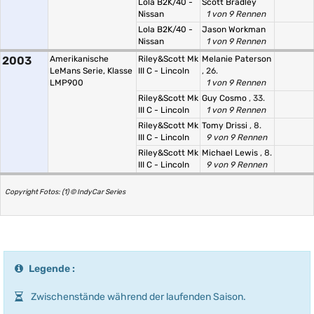
Lola B2K/40 -
Scott Bradley
Nissan
1 von 9 Rennen
Lola B2K/40 -
Jason Workman
Nissan
1 von 9 Rennen
2003
Amerikanische
Riley&Scott Mk
Melanie Paterson
LeMans Serie, Klasse
III C - Lincoln
, 26.
LMP900
1 von 9 Rennen
Riley&Scott Mk
Guy Cosmo
, 33.
III C - Lincoln
1 von 9 Rennen
Riley&Scott Mk
Tomy Drissi
, 8.
III C - Lincoln
9 von 9 Rennen
Riley&Scott Mk
Michael Lewis
, 8.
III C - Lincoln
9 von 9 Rennen
Copyright Fotos: (1) © IndyCar Series
Legende :
Zwischenstände während der laufenden Saison.