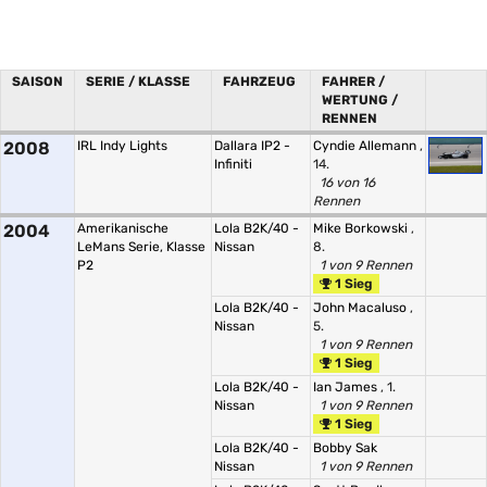
SAISON
SERIE / KLASSE
FAHRZEUG
FAHRER /
WERTUNG /
RENNEN
2008
IRL Indy Lights
Dallara IP2 -
Cyndie Allemann
,
Infiniti
14.
16 von 16
Rennen
2004
Amerikanische
Lola B2K/40 -
Mike Borkowski
,
LeMans Serie, Klasse
Nissan
8.
P2
1 von 9 Rennen
1 Sieg
Lola B2K/40 -
John Macaluso
,
Nissan
5.
1 von 9 Rennen
1 Sieg
Lola B2K/40 -
Ian James
, 1.
Nissan
1 von 9 Rennen
1 Sieg
Lola B2K/40 -
Bobby Sak
Nissan
1 von 9 Rennen