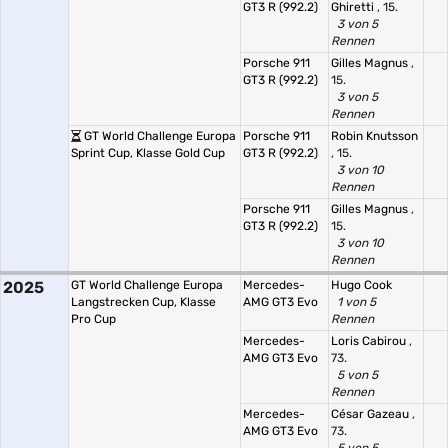
GT3 R (992.2)
Ghiretti
, 15.
3 von 5
Rennen
Porsche 911
Gilles Magnus
,
GT3 R (992.2)
15.
3 von 5
Rennen
GT World Challenge Europa
Porsche 911
Robin Knutsson
Sprint Cup, Klasse Gold Cup
GT3 R (992.2)
, 15.
3 von 10
Rennen
Porsche 911
Gilles Magnus
,
GT3 R (992.2)
15.
3 von 10
Rennen
2025
GT World Challenge Europa
Mercedes-
Hugo Cook
Langstrecken Cup, Klasse
AMG GT3 Evo
1 von 5
Pro Cup
Rennen
Mercedes-
Loris Cabirou
,
AMG GT3 Evo
73.
5 von 5
Rennen
Mercedes-
César Gazeau
,
AMG GT3 Evo
73.