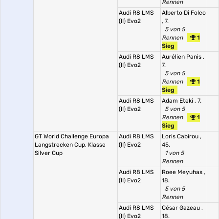
Rennen
Audi R8 LMS
Alberto Di Folco
(II) Evo2
, 7.
5 von 5
Rennen
1
Sieg
Audi R8 LMS
Aurélien Panis
,
(II) Evo2
7.
5 von 5
Rennen
1
Sieg
Audi R8 LMS
Adam Eteki
, 7.
(II) Evo2
5 von 5
Rennen
1
Sieg
GT World Challenge Europa
Audi R8 LMS
Loris Cabirou
,
Langstrecken Cup, Klasse
(II) Evo2
45.
Silver Cup
1 von 5
Rennen
Audi R8 LMS
Roee Meyuhas
,
(II) Evo2
18.
5 von 5
Rennen
Audi R8 LMS
César Gazeau
,
(II) Evo2
18.