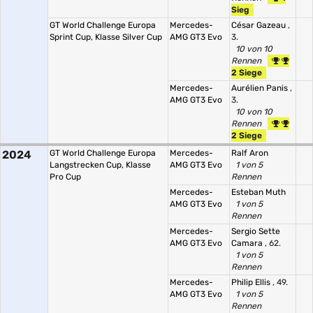
Sieg
GT World Challenge Europa
Mercedes-
César Gazeau
,
Sprint Cup, Klasse Silver Cup
AMG GT3 Evo
3.
10 von 10
Rennen
2 Siege
Mercedes-
Aurélien Panis
,
AMG GT3 Evo
3.
10 von 10
Rennen
2 Siege
2024
GT World Challenge Europa
Mercedes-
Ralf Aron
Langstrecken Cup, Klasse
AMG GT3 Evo
1 von 5
Pro Cup
Rennen
Mercedes-
Esteban Muth
AMG GT3 Evo
1 von 5
Rennen
Mercedes-
Sergio Sette
AMG GT3 Evo
Camara
, 62.
1 von 5
Rennen
Mercedes-
Philip Ellis
, 49.
AMG GT3 Evo
1 von 5
Rennen