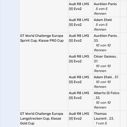
Audi R8 LMS
Aurélien Panis
(II) Evo2
5 von 5
Rennen
Audi R8 LMS
Adam Eteki
(II) Evo2
5 von 5
Rennen
GT World Challenge Europa
Audi R8 LMS
Aurélien Panis
,
Sprint Cup, Klasse PRO Cup
(II) Evo2
33.
10 von 10
Rennen
Audi R8 LMS
César Gazeau
,
(II) Evo2
37.
10 von 10
Rennen
Audi R8 LMS
Adam Eteki
, 37.
(II) Evo2
10 von 10
Rennen
Audi R8 LMS
Alberto Di Folco
(II) Evo2
, 33.
10 von 10
Rennen
GT World Challenge Europa
Audi R8 LMS
Thomas
Langstrecken Cup, Klasse
(II) Evo2
Laurent
, 23.
Gold Cup
1 von 5