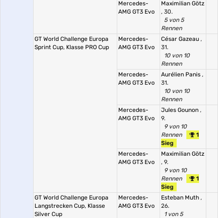
Mercedes-
Maximilian Götz
AMG GT3 Evo
, 30.
5 von 5
Rennen
GT World Challenge Europa
Mercedes-
César Gazeau
,
Sprint Cup, Klasse PRO Cup
AMG GT3 Evo
31.
10 von 10
Rennen
Mercedes-
Aurélien Panis
,
AMG GT3 Evo
31.
10 von 10
Rennen
Mercedes-
Jules Gounon
,
AMG GT3 Evo
9.
9 von 10
Rennen
1
Sieg
Mercedes-
Maximilian Götz
AMG GT3 Evo
, 9.
9 von 10
Rennen
1
Sieg
GT World Challenge Europa
Mercedes-
Esteban Muth
,
Langstrecken Cup, Klasse
AMG GT3 Evo
26.
Silver Cup
1 von 5