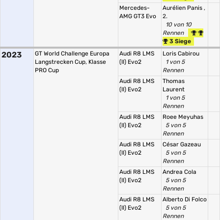
Mercedes-
Aurélien Panis
,
AMG GT3 Evo
2.
10 von 10
Rennen
3 Siege
2023
GT World Challenge Europa
Audi R8 LMS
Loris Cabirou
Langstrecken Cup, Klasse
(II) Evo2
1 von 5
PRO Cup
Rennen
Audi R8 LMS
Thomas
(II) Evo2
Laurent
1 von 5
Rennen
Audi R8 LMS
Roee Meyuhas
(II) Evo2
5 von 5
Rennen
Audi R8 LMS
César Gazeau
(II) Evo2
5 von 5
Rennen
Audi R8 LMS
Andrea Cola
(II) Evo2
5 von 5
Rennen
Audi R8 LMS
Alberto Di Folco
(II) Evo2
5 von 5
Rennen