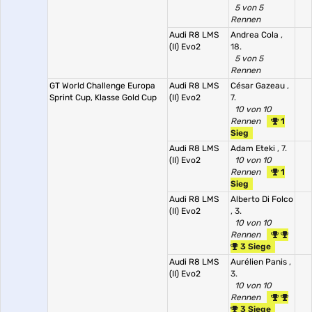
5 von 5
Rennen
Audi R8 LMS
Andrea Cola
,
(II) Evo2
18.
5 von 5
Rennen
GT World Challenge Europa
Audi R8 LMS
César Gazeau
,
Sprint Cup, Klasse Gold Cup
(II) Evo2
7.
10 von 10
Rennen
1
Sieg
Audi R8 LMS
Adam Eteki
, 7.
(II) Evo2
10 von 10
Rennen
1
Sieg
Audi R8 LMS
Alberto Di Folco
(II) Evo2
, 3.
10 von 10
Rennen
3 Siege
Audi R8 LMS
Aurélien Panis
,
(II) Evo2
3.
10 von 10
Rennen
3 Siege