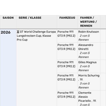
SAISON
SERIE / KLASSE
FAHRZEUG
FAHRER /
WERTUNG /
RENNEN
2026
GT World Challenge Europa
Porsche 911
Robin Knutsson
Langstrecken Cup, Klasse
GT3 R (992.2)
2 von 5
Pro Cup
Rennen
Porsche 911
Alessandro
GT3 R (992.2)
Ghiretti
2 von 5
Rennen
Porsche 911
Gilles Magnus
GT3 R (992.2)
2 von 5
Rennen
Porsche 911
Morris Schuring
GT3 R (992.2)
, 19.
3 von 5
Rennen
Porsche 911
Clemente
GT3 R (992.2)
Alessio
Picariello
, 19.
3 von 5