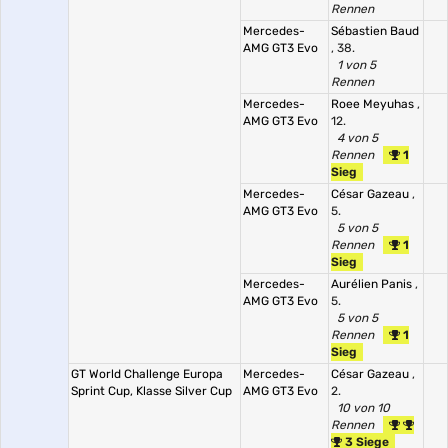
Rennen
Mercedes-
Sébastien Baud
AMG GT3 Evo
, 38.
1 von 5
Rennen
Mercedes-
Roee Meyuhas
,
AMG GT3 Evo
12.
4 von 5
Rennen
1
Sieg
Mercedes-
César Gazeau
,
AMG GT3 Evo
5.
5 von 5
Rennen
1
Sieg
Mercedes-
Aurélien Panis
,
AMG GT3 Evo
5.
5 von 5
Rennen
1
Sieg
GT World Challenge Europa
Mercedes-
César Gazeau
,
Sprint Cup, Klasse Silver Cup
AMG GT3 Evo
2.
10 von 10
Rennen
3 Siege