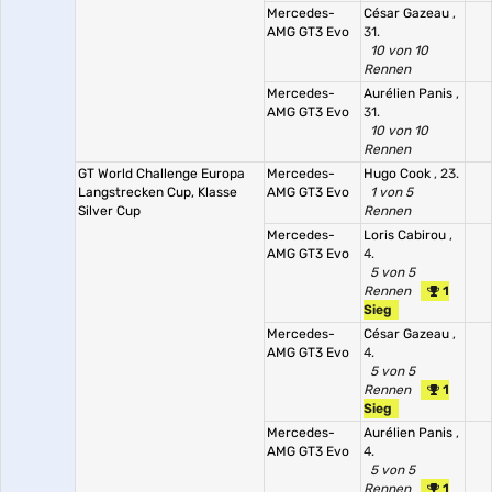
Mercedes-
César Gazeau
,
AMG GT3 Evo
31.
10 von 10
Rennen
Mercedes-
Aurélien Panis
,
AMG GT3 Evo
31.
10 von 10
Rennen
GT World Challenge Europa
Mercedes-
Hugo Cook
, 23.
Langstrecken Cup, Klasse
AMG GT3 Evo
1 von 5
Silver Cup
Rennen
Mercedes-
Loris Cabirou
,
AMG GT3 Evo
4.
5 von 5
Rennen
1
Sieg
Mercedes-
César Gazeau
,
AMG GT3 Evo
4.
5 von 5
Rennen
1
Sieg
Mercedes-
Aurélien Panis
,
AMG GT3 Evo
4.
5 von 5
Rennen
1