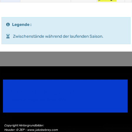
Legende :
Zwischenstände während der laufenden Saison.
Speedsport Magazine
Motorsport Magazine since 1996.
Copyright Hintergrundbilder:
Header: © JEP - www.jakobebrey.com