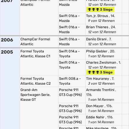
2007
Atlantic
Mazda
12 von 12 Rennen
3 Siege
Swift 016.a -
Ton, jr. Strous
, 14.
Mazda
9 von 12 Rennen
Swift 016.a -
Brian Thienes
, 24.
Mazda
12 von 12 Rennen
2006
ChampCar Formel
Swift 016.a -
Danilo Dirani
, 7.
Atlantic
Mazda
12 von 12 Rennen
2005
Formel Toyota
Swift 014.a -
Philip Giebler
, 20.
Atlantic, Klasse C1
Toyota
1 von 12 Rennen
Swift 014.a -
Charles Zwolsman
, 1.
Toyota
12 von 12 Rennen
3 Siege
Formel Toyota
Swift 008.a -
Tim Hauraney
, 7.
Atlantic, Klasse C2
Toyota
3 von 12 Rennen
Grand-Am
Porsche 911
Armando Trentini
,
Sportwagen Serie,
GT3 Cup (996)
176.
Klasse GT
1 von 14 Rennen
Porsche 911
Don Mayer
, 176.
GT3 Cup (996)
1 von 14 Rennen
Porsche 911
Eddie Nahir
, 176.
GT3 Cup (996)
1 von 14 Rennen
Porsche 911
Mike Hardage
, 176.