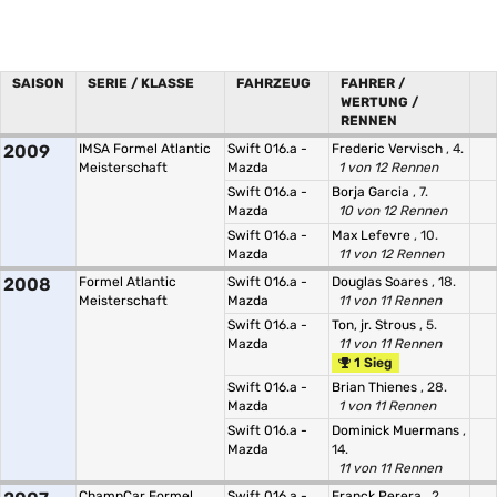
SAISON
SERIE / KLASSE
FAHRZEUG
FAHRER /
WERTUNG /
RENNEN
2009
IMSA Formel Atlantic
Swift 016.a -
Frederic Vervisch
, 4.
Meisterschaft
Mazda
1 von 12 Rennen
Swift 016.a -
Borja Garcia
, 7.
Mazda
10 von 12 Rennen
Swift 016.a -
Max Lefevre
, 10.
Mazda
11 von 12 Rennen
2008
Formel Atlantic
Swift 016.a -
Douglas Soares
, 18.
Meisterschaft
Mazda
11 von 11 Rennen
Swift 016.a -
Ton, jr. Strous
, 5.
Mazda
11 von 11 Rennen
1 Sieg
Swift 016.a -
Brian Thienes
, 28.
Mazda
1 von 11 Rennen
Swift 016.a -
Dominick Muermans
,
Mazda
14.
11 von 11 Rennen
ChampCar Formel
Swift 016.a -
Franck Perera
, 2.