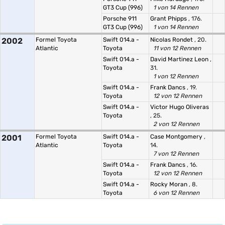
GT3 Cup (996)
1 von 14 Rennen
Porsche 911
Grant Phipps
, 176.
GT3 Cup (996)
1 von 14 Rennen
2002
Formel Toyota
Swift 014.a -
Nicolas Rondet
, 20.
Atlantic
Toyota
11 von 12 Rennen
Swift 014.a -
David Martinez Leon
,
Toyota
31.
1 von 12 Rennen
Swift 014.a -
Frank Dancs
, 19.
Toyota
12 von 12 Rennen
Swift 014.a -
Victor Hugo Oliveras
Toyota
, 25.
2 von 12 Rennen
2001
Formel Toyota
Swift 014.a -
Case Montgomery
,
Atlantic
Toyota
14.
7 von 12 Rennen
Swift 014.a -
Frank Dancs
, 16.
Toyota
12 von 12 Rennen
Swift 014.a -
Rocky Moran
, 8.
Toyota
6 von 12 Rennen