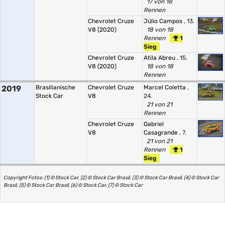
17 von 18
Rennen
Chevrolet Cruze
Júlio Campos
, 13.
V8 (2020)
18 von 18
Rennen
1
Sieg
Chevrolet Cruze
Atila Abreu
, 15.
V8 (2020)
18 von 18
Rennen
2019
Brasilianische
Chevrolet Cruze
Marcel Coletta
,
Stock Car
V8
24.
21 von 21
Rennen
Chevrolet Cruze
Gabriel
V8
Casagrande
, 7.
21 von 21
Rennen
1
Sieg
Copyright Fotos: (1) © Stock Car, (2) © Stock Car Brasil, (3) © Stock Car Brasil, (4) © Stock Car
Brasil, (5) © Stock Car Brasil, (6) © Stock Car, (7) © Stock Car