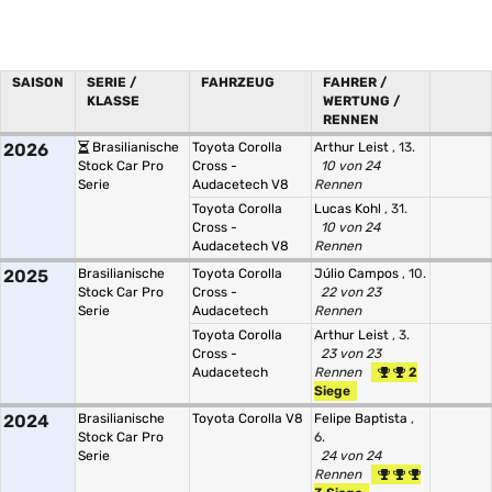
SAISON
SERIE /
FAHRZEUG
FAHRER /
KLASSE
WERTUNG /
RENNEN
2026
Brasilianische
Toyota Corolla
Arthur Leist
, 13.
Stock Car Pro
Cross -
10 von 24
Serie
Audacetech V8
Rennen
Toyota Corolla
Lucas Kohl
, 31.
Cross -
10 von 24
Audacetech V8
Rennen
2025
Brasilianische
Toyota Corolla
Júlio Campos
, 10.
Stock Car Pro
Cross -
22 von 23
Serie
Audacetech
Rennen
Toyota Corolla
Arthur Leist
, 3.
Cross -
23 von 23
Audacetech
Rennen
2
Siege
2024
Brasilianische
Toyota Corolla V8
Felipe Baptista
,
Stock Car Pro
6.
Serie
24 von 24
Rennen