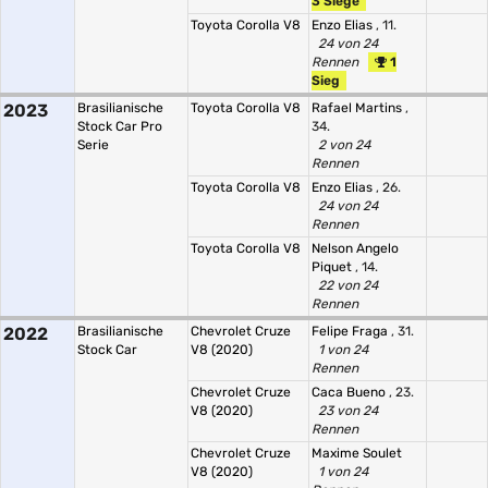
3 Siege
Toyota Corolla V8
Enzo Elias
, 11.
24 von 24
Rennen
1
Sieg
2023
Brasilianische
Toyota Corolla V8
Rafael Martins
,
Stock Car Pro
34.
Serie
2 von 24
Rennen
Toyota Corolla V8
Enzo Elias
, 26.
24 von 24
Rennen
Toyota Corolla V8
Nelson Angelo
Piquet
, 14.
22 von 24
Rennen
2022
Brasilianische
Chevrolet Cruze
Felipe Fraga
, 31.
Stock Car
V8 (2020)
1 von 24
Rennen
Chevrolet Cruze
Caca Bueno
, 23.
V8 (2020)
23 von 24
Rennen
Chevrolet Cruze
Maxime Soulet
V8 (2020)
1 von 24