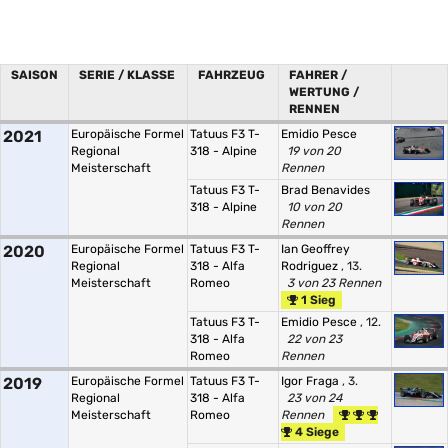
SAISON
SERIE / KLASSE
FAHRZEUG
FAHRER /
WERTUNG /
RENNEN
2021
Europäische Formel
Tatuus F3 T-
Emidio Pesce
Regional
318 - Alpine
19 von 20
Meisterschaft
Rennen
Tatuus F3 T-
Brad Benavides
318 - Alpine
10 von 20
Rennen
2020
Europäische Formel
Tatuus F3 T-
Ian Geoffrey
Regional
318 - Alfa
Rodriguez
, 13.
Meisterschaft
Romeo
3 von 23 Rennen
1 Sieg
Tatuus F3 T-
Emidio Pesce
, 12.
318 - Alfa
22 von 23
Romeo
Rennen
2019
Europäische Formel
Tatuus F3 T-
Igor Fraga
, 3.
Regional
318 - Alfa
23 von 24
Meisterschaft
Romeo
Rennen
4 Siege