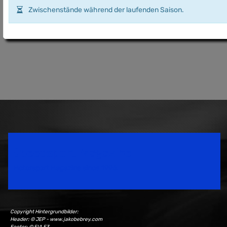
Zwischenstände während der laufenden Saison.
Speedsport Magazine
Motorsport Magazine since 1996.
Copyright Hintergrundbilder:
Header: © JEP - www.jakobebrey.com
Footer: © FIA F3