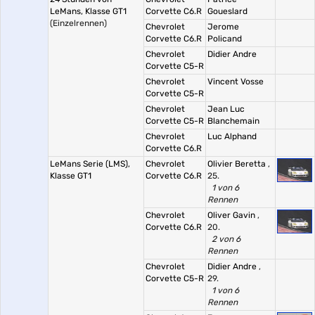
LeMans, Klasse GT1
Corvette C6.R
Goueslard
(Einzelrennen)
Chevrolet
Jerome
Corvette C6.R
Policand
Chevrolet
Didier Andre
Corvette C5-R
Chevrolet
Vincent Vosse
Corvette C5-R
Chevrolet
Jean Luc
Corvette C5-R
Blanchemain
Chevrolet
Luc Alphand
Corvette C6.R
LeMans Serie (LMS),
Chevrolet
Olivier Beretta
,
Klasse GT1
Corvette C6.R
25.
1 von 6
Rennen
Chevrolet
Oliver Gavin
,
Corvette C6.R
20.
2 von 6
Rennen
Chevrolet
Didier Andre
,
Corvette C5-R
29.
1 von 6
Rennen