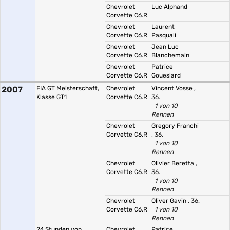
Chevrolet
Luc Alphand
Corvette C6.R
Chevrolet
Laurent
Corvette C6.R
Pasquali
Chevrolet
Jean Luc
Corvette C6.R
Blanchemain
Chevrolet
Patrice
Corvette C6.R
Goueslard
2007
FIA GT Meisterschaft,
Chevrolet
Vincent Vosse
,
Klasse GT1
Corvette C6.R
36.
1 von 10
Rennen
Chevrolet
Gregory Franchi
Corvette C6.R
, 36.
1 von 10
Rennen
Chevrolet
Olivier Beretta
,
Corvette C6.R
36.
1 von 10
Rennen
Chevrolet
Oliver Gavin
, 36.
Corvette C6.R
1 von 10
Rennen
24 Stunden von
Chevrolet
Patrice