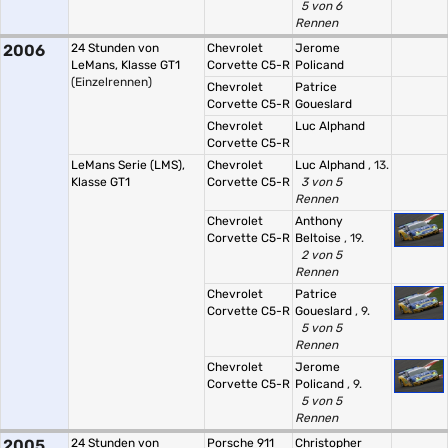
5 von 6
Rennen
2006
24 Stunden von
Chevrolet
Jerome
LeMans, Klasse GT1
Corvette C5-R
Policand
(Einzelrennen)
Chevrolet
Patrice
Corvette C5-R
Goueslard
Chevrolet
Luc Alphand
Corvette C5-R
LeMans Serie (LMS),
Chevrolet
Luc Alphand
, 13.
Klasse GT1
Corvette C5-R
3 von 5
Rennen
Chevrolet
Anthony
Corvette C5-R
Beltoise
, 19.
2 von 5
Rennen
Chevrolet
Patrice
Corvette C5-R
Goueslard
, 9.
5 von 5
Rennen
Chevrolet
Jerome
Corvette C5-R
Policand
, 9.
5 von 5
Rennen
2005
24 Stunden von
Porsche 911
Christopher