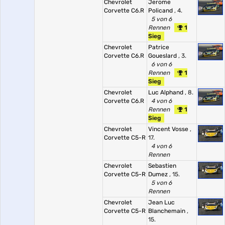
Chevrolet
Jerome
Corvette C6.R
Policand
, 4.
5 von 6
Rennen
1
Sieg
Chevrolet
Patrice
Corvette C6.R
Goueslard
, 3.
6 von 6
Rennen
1
Sieg
Chevrolet
Luc Alphand
, 8.
Corvette C6.R
4 von 6
Rennen
1
Sieg
Chevrolet
Vincent Vosse
,
Corvette C5-R
17.
4 von 6
Rennen
Chevrolet
Sebastien
Corvette C5-R
Dumez
, 15.
5 von 6
Rennen
Chevrolet
Jean Luc
Corvette C5-R
Blanchemain
,
15.