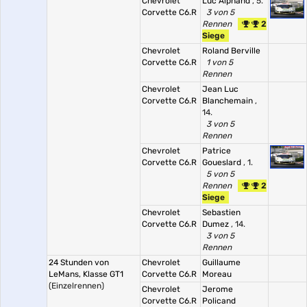
Chevrolet
Luc Alphand
, 5.
Corvette C6.R
3 von 5
Rennen
2
Siege
Chevrolet
Roland Berville
Corvette C6.R
1 von 5
Rennen
Chevrolet
Jean Luc
Corvette C6.R
Blanchemain
,
14.
3 von 5
Rennen
Chevrolet
Patrice
Corvette C6.R
Goueslard
, 1.
5 von 5
Rennen
2
Siege
Chevrolet
Sebastien
Corvette C6.R
Dumez
, 14.
3 von 5
Rennen
24 Stunden von
Chevrolet
Guillaume
LeMans, Klasse GT1
Corvette C6.R
Moreau
(Einzelrennen)
Chevrolet
Jerome
Corvette C6.R
Policand