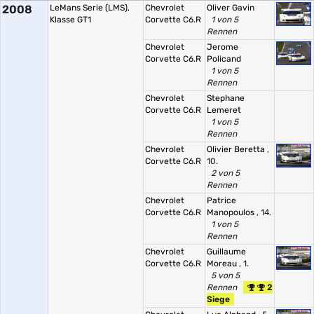
2008
LeMans Serie (LMS),
Chevrolet
Oliver Gavin
Klasse GT1
Corvette C6.R
1 von 5
Rennen
Chevrolet
Jerome
Corvette C6.R
Policand
1 von 5
Rennen
Chevrolet
Stephane
Corvette C6.R
Lemeret
1 von 5
Rennen
Chevrolet
Olivier Beretta
,
Corvette C6.R
10.
2 von 5
Rennen
Chevrolet
Patrice
Corvette C6.R
Manopoulos
, 14.
1 von 5
Rennen
Chevrolet
Guillaume
Corvette C6.R
Moreau
, 1.
5 von 5
Rennen
2
Siege