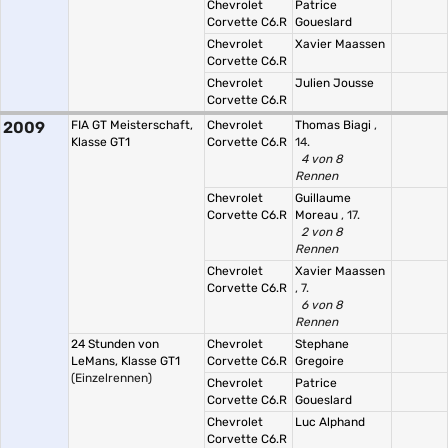
Chevrolet
Patrice
Corvette C6.R
Goueslard
Chevrolet
Xavier Maassen
Corvette C6.R
Chevrolet
Julien Jousse
Corvette C6.R
2009
FIA GT Meisterschaft,
Chevrolet
Thomas Biagi
,
Klasse GT1
Corvette C6.R
14.
4 von 8
Rennen
Chevrolet
Guillaume
Corvette C6.R
Moreau
, 17.
2 von 8
Rennen
Chevrolet
Xavier Maassen
Corvette C6.R
, 7.
6 von 8
Rennen
24 Stunden von
Chevrolet
Stephane
LeMans, Klasse GT1
Corvette C6.R
Gregoire
(Einzelrennen)
Chevrolet
Patrice
Corvette C6.R
Goueslard
Chevrolet
Luc Alphand
Corvette C6.R