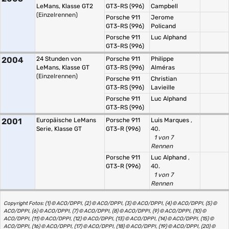
LeMans, Klasse GT2
GT3-RS (996)
Campbell
(Einzelrennen)
Porsche 911
Jerome
GT3-RS (996)
Policand
Porsche 911
Luc Alphand
GT3-RS (996)
2004
24 Stunden von
Porsche 911
Philippe
LeMans, Klasse GT
GT3-RS (996)
Alméras
(Einzelrennen)
Porsche 911
Christian
GT3-RS (996)
Lavieille
Porsche 911
Luc Alphand
GT3-RS (996)
2001
Europäische LeMans
Porsche 911
Luis Marques
,
Serie, Klasse GT
GT3-R (996)
40.
1 von 7
Rennen
Porsche 911
Luc Alphand
,
GT3-R (996)
40.
1 von 7
Rennen
Copyright Fotos: (1) © ACO/DPPI, (2) © ACO/DPPI, (3) © ACO/DPPI, (4) © ACO/DPPI, (5) ©
ACO/DPPI, (6) © ACO/DPPI, (7) © ACO/DPPI, (8) © ACO/DPPI, (9) © ACO/DPPI, (10) ©
ACO/DPPI, (11) © ACO/DPPI, (12) © ACO/DPPI, (13) © ACO/DPPI, (14) © ACO/DPPI, (15) ©
ACO/DPPI, (16) © ACO/DPPI, (17) © ACO/DPPI, (18) © ACO/DPPI, (19) © ACO/DPPI, (20) ©