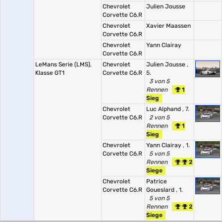
Chevrolet
Julien Jousse
Corvette C6.R
Chevrolet
Xavier Maassen
Corvette C6.R
Chevrolet
Yann Clairay
Corvette C6.R
LeMans Serie (LMS),
Chevrolet
Julien Jousse
,
Klasse GT1
Corvette C6.R
5.
3 von 5
Rennen
1
Sieg
Chevrolet
Luc Alphand
, 7.
Corvette C6.R
2 von 5
Rennen
1
Sieg
Chevrolet
Yann Clairay
, 1.
Corvette C6.R
5 von 5
Rennen
2
Siege
Chevrolet
Patrice
Corvette C6.R
Goueslard
, 1.
5 von 5
Rennen
2
Siege