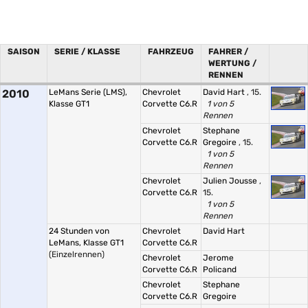
SAISON
SERIE / KLASSE
FAHRZEUG
FAHRER /
WERTUNG /
RENNEN
2010
LeMans Serie (LMS),
Chevrolet
David Hart
, 15.
Klasse GT1
Corvette C6.R
1 von 5
Rennen
Chevrolet
Stephane
Corvette C6.R
Gregoire
, 15.
1 von 5
Rennen
Chevrolet
Julien Jousse
,
Corvette C6.R
15.
1 von 5
Rennen
24 Stunden von
Chevrolet
David Hart
LeMans, Klasse GT1
Corvette C6.R
(Einzelrennen)
Chevrolet
Jerome
Corvette C6.R
Policand
Chevrolet
Stephane
Corvette C6.R
Gregoire