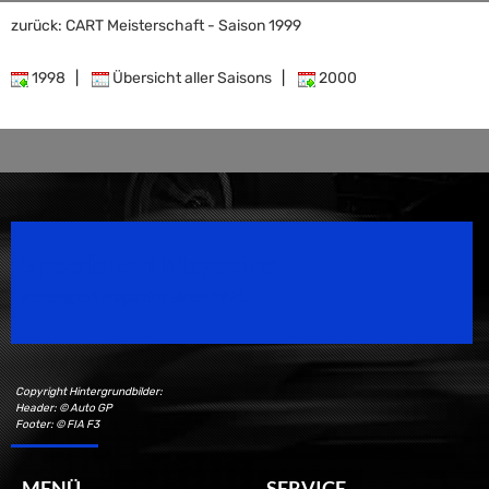
zurück: CART Meisterschaft - Saison 1999
1998
|
Übersicht aller Saisons
|
2000
Speedsport Magazine
Motorsport Magazine since 1996.
Copyright Hintergrundbilder:
Header: © Auto GP
Footer: © FIA F3
MENÜ
SERVICE