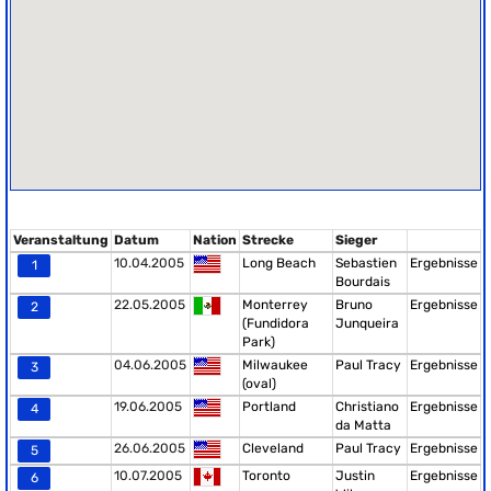
Veranstaltung
Datum
Nation
Strecke
Sieger
10.04.2005
Long Beach
Sebastien
Ergebnisse
1
Bourdais
22.05.2005
Monterrey
Bruno
Ergebnisse
2
(Fundidora
Junqueira
Park)
04.06.2005
Milwaukee
Paul Tracy
Ergebnisse
3
(oval)
19.06.2005
Portland
Christiano
Ergebnisse
4
da Matta
26.06.2005
Cleveland
Paul Tracy
Ergebnisse
5
10.07.2005
Toronto
Justin
Ergebnisse
6