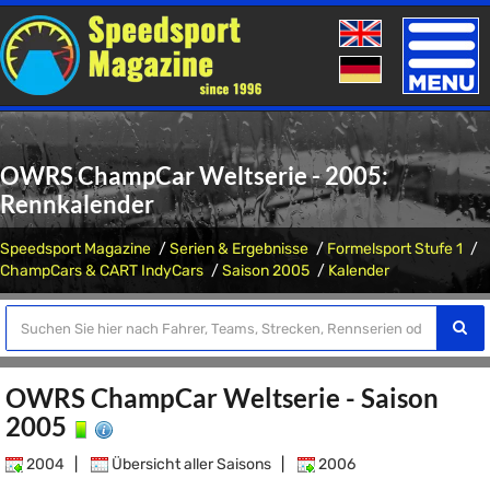
Toggle
naviga
OWRS ChampCar Weltserie - 2005:
Rennkalender
Speedsport Magazine
Serien & Ergebnisse
Formelsport Stufe 1
ChampCars & CART IndyCars
Saison 2005
Kalender
OWRS ChampCar Weltserie - Saison
2005
2004
|
Übersicht aller Saisons
|
2006