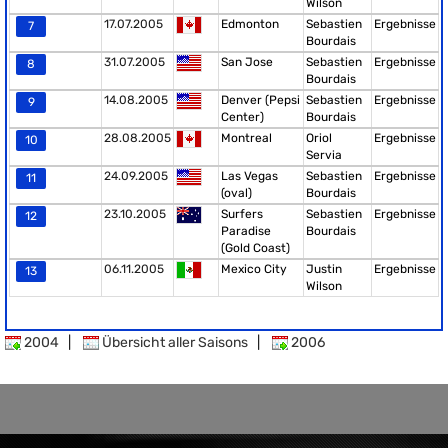
Wilson
17.07.2005
Edmonton
Sebastien
Ergebnisse
7
Bourdais
31.07.2005
San Jose
Sebastien
Ergebnisse
8
Bourdais
14.08.2005
Denver (Pepsi
Sebastien
Ergebnisse
9
Center)
Bourdais
28.08.2005
Montreal
Oriol
Ergebnisse
10
Servia
24.09.2005
Las Vegas
Sebastien
Ergebnisse
11
(oval)
Bourdais
23.10.2005
Surfers
Sebastien
Ergebnisse
12
Paradise
Bourdais
(Gold Coast)
06.11.2005
Mexico City
Justin
Ergebnisse
13
Wilson
2004
|
Übersicht aller Saisons
|
2006