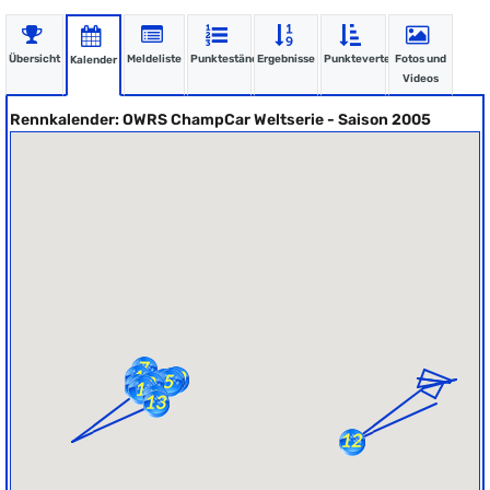
Übersicht
Meldeliste
Punktestände
Ergebnisse
Punkteverteilung
Fotos und
Kalender
Videos
Rennkalender: OWRS ChampCar Weltserie - Saison 2005