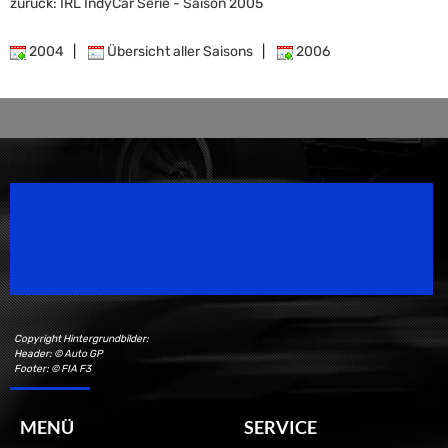
zurück: IRL IndyCar Serie - Saison 2005
2004
|
Übersicht aller Saisons
|
2006
Speedsport Magazine
Motorsport Magazine since 1996.
Copyright Hintergrundbilder:
Header: © Auto GP
Footer: © FIA F3
MENÜ
SERVICE