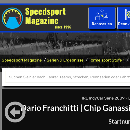
Rennserien
Rennk
Speedsport Magazine
Serien & Ergebnisse
Formelsport Stufe 1
IRL IndyCar Serie 2009 - D
Dario Franchitti
|
Chip Ganassi
Startnu