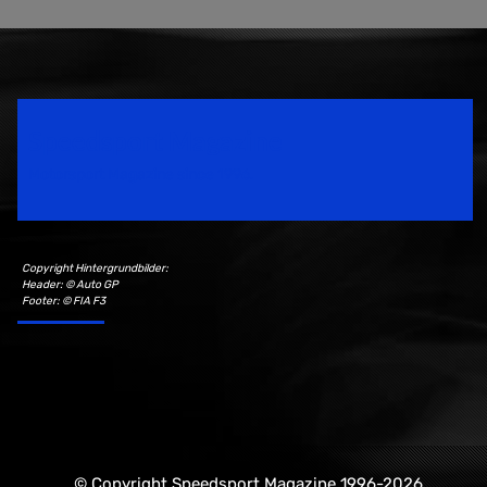
Speedsport Magazine
Motorsport Magazine since 1996.
Copyright Hintergrundbilder:
Header: © Auto GP
Footer: © FIA F3
© Copyright Speedsport Magazine 1996-2026