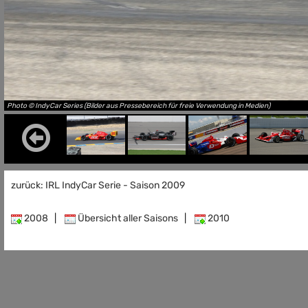
Photo © IndyCar Series (Bilder aus Pressebereich für freie Verwendung in Medien)
zurück: IRL IndyCar Serie - Saison 2009
2008
|
Übersicht aller Saisons
|
2010